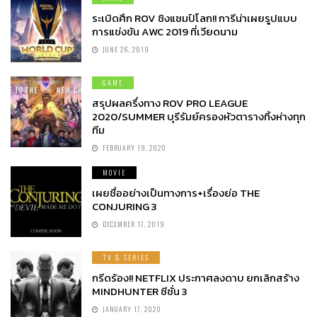
ระเบิดศึก ROV ชิงแชมป์โลก!! การีน่าเผยรูปแบบ
การแข่งขัน AWC 2019 ที่เวียดนาม
JUNE 26, 2019
GAME
สรุปผลครึ่งทาง ROV PRO LEAGUE
2020/SUMMER บุรีรัมย์ครองหัวตารางทิ้งห่างทุก
ทีม
FEBRUARY 19, 2020
MOVIE
เผยชื่ออย่างเป็นทางการ+เรื่องย่อ THE
CONJURING 3
DECEMBER 17, 2019
TV & SERIES
กรีดร้อง!! NETFLIX ประกาศลงดาบ ยกเลิกสร้าง
MINDHUNTER ซีซั่น 3
JANUARY 17, 2020