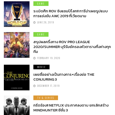
GAME
ระเบิดศึก ROV ชิงแชมป์โลก!! การีน่าเผยรูปแบบ
การแข่งขัน AWC 2019 ที่เวียดนาม
JUNE 26, 2019
GAME
สรุปผลครึ่งทาง ROV PRO LEAGUE
2020/SUMMER บุรีรัมย์ครองหัวตารางทิ้งห่างทุก
ทีม
FEBRUARY 19, 2020
MOVIE
เผยชื่ออย่างเป็นทางการ+เรื่องย่อ THE
CONJURING 3
DECEMBER 17, 2019
TV & SERIES
กรีดร้อง!! NETFLIX ประกาศลงดาบ ยกเลิกสร้าง
MINDHUNTER ซีซั่น 3