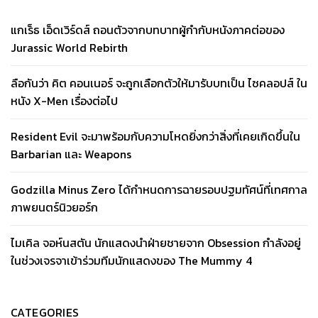
แกเร็ธ เอ็ดเวิร์ดส์ ถอนตัวจากบทบาทผู้กำกับหนังภาคต่อของ
Jurassic World Rebirth
ลือกันว่า คิต คอนเนอร์ จะถูกเลือกตัวให้มารับบทเป็น ไซคลอปส์ ใน
หนัง X-Men เรื่องต่อไป
Resident Evil จะมาพร้อมกับความโหดยิ่งกว่าสิ่งที่เคยเกิดขึ้นใน
Barbarian และ Weapons
Godzilla Minus Zero ได้กำหนดการฉายรอบปฐมทัศน์ที่เทศกาล
ภาพยนตร์นิวยอร์ก
ไมเคิล จอห์นสตัน นักแสดงนำฝ่ายชายจาก Obsession กำลังอยู่
ในช่วงเจรจาเข้าร่วมทีมนักแสดงของ The Mummy 4
CATEGORIES