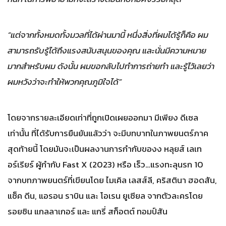
“แต่จากทั้งหมดทั้งมวลที่ได้ผ่านมานี้ หนึ่งสิ่งที่ผมได้รู้ก็คือ ผม
สามารถรับรู้ได้ถึงแรงสนับสนุนของคุณ และนั่นมีความหมาย
มากสำหรับผม ดังนั้น ผมขอกลับไปทำการถ่ายทำ และรู้ไว้เลยว่า
ผมหวังว่าจะทำให้พวกคุณภูมิใจได้”
โดยจากรายละเอียดเท่าที่ถูกเปิดเผยออกมา มีเพียง ดีเซล
เท่านั้น ที่ได้รับการยืนยันแล้วว่า จะมีบทบาทในภาพยนตร์ภาค
สุดท้ายนี้ โดยมันจะเป็นผลงานการกำกับของง หลุยส์ เลเท
อร์เรียร์ ผู้กำกับ Fast X (2023) หรือ เร็ว…แรงทะลุนรก 10
จากบทภาพยนตร์ที่เขียนโดย ไมเคิล เลสส์ลี, คริสตินา ฮอดสัน,
แซ็ค ดีน, แอรอน ราบิน และ โอเรน ยูเซียล จากตัวละครโดย
รอยซิน แกลลาเกอร์ และ แกรี่ สก็อตต์ ทอมป์สัน