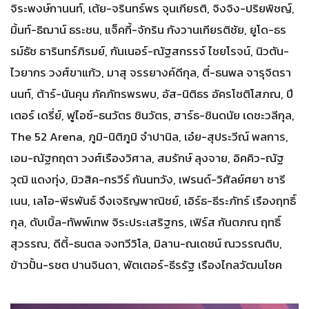
จิระพงษ์กานนท์, เต้ย-จรินทร์พร จุนเกียรติ, จิงจิง-ปริยพิชญ์,
มิ้นท์-ธิฌาน์ ธระชน, แจ็คกี้-จักริน กังวานเกียรติชัย, ยูโด-ธร
รม์ธัช ธารินทร์ภิรมย์, กันเนอร์-ณัฐสกรรจ์ ไชยโรจน์, นิวตัน-
ไวยากร วงศ์ขาแก้ว, มาสุ จรรยางค์ดีกุล, ตี๋-ธนพล จารุจิตรา
นนท์, ต้าร์-นันคุน ภัคภัทรพรพบ, อัส-นิติธร อัครโชติโสภณ, ปี
เตอร์ เดรี่ย์, ฟูไอซ์-ธนวัตร ชินวัตร, ฮาร์ธ-ชินดนัย เดชะวลีกุล,
The 52 Arena, ภูมิ-นิติภูมิ จำปานิล, เอ๋ย-สุประวีณ์ พลการ,
เอม-ณัฐกฤตา วงศ์เรืองวิศาล, สมรักษ์ ลุงจาย, อิคคิว-ณัฐ
วุฒิ แดงทุ่ง, มิวสิค-กรวีร์ กันนทวัง, เฟรนด์-วิศัลย์ศยา ชารี
เนน, เลโอ-พีรพันธ์ จึงเจริญพาณิชย์, เอิร์ธ-ธีระภัทร์ เรืองฤทธิ์
กุล, ดับเบิ้ล-ทัพพ์เทพ จิระประเสริฐกร, เฟิร์ส กันตภณ ฤทธิ์
สุวรรณ, ดีตี้-ธนตล จงทวีวิโล, มิลาน-ณเดชน์ ณวรรณติบ,
ข้าวปั้น-รชต ปานจินดา, พัตเตอร์-ธีรรัฐ เรืองไกลวัฒนโชค