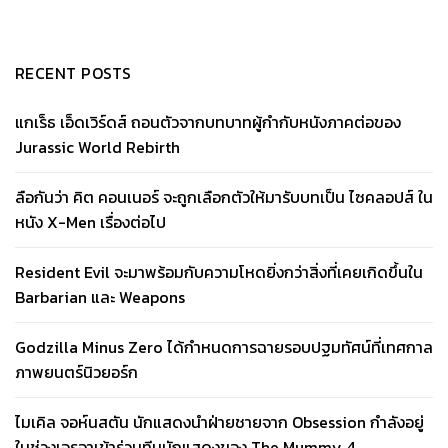
RECENT POSTS
แกเร็ธ เอ็ดเวิร์ดส์ ถอนตัวจากบทบาทผู้กำกับหนังภาคต่อของ
Jurassic World Rebirth
ลือกันว่า คิต คอนเนอร์ จะถูกเลือกตัวให้มารับบทเป็น ไซคลอปส์ ใน
หนัง X-Men เรื่องต่อไป
Resident Evil จะมาพร้อมกับความโหดยิ่งกว่าสิ่งที่เคยเกิดขึ้นใน
Barbarian และ Weapons
Godzilla Minus Zero ได้กำหนดการฉายรอบปฐมทัศน์ที่เทศกาล
ภาพยนตร์นิวยอร์ก
ไมเคิล จอห์นสตัน นักแสดงนำฝ่ายชายจาก Obsession กำลังอยู่
ในช่วงเจรจาเข้าร่วมทีมนักแสดงของ The Mummy 4