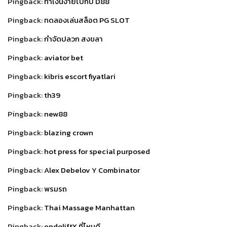
Pingback:
ทำเงินง่ายไปกับ D88
Pingback:
ทดลองเล่นสล็อต PG SLOT
Pingback:
กำจัดปลวก สงขลา
Pingback:
aviator bet
Pingback:
kibris escort fiyatlari
Pingback:
th39
Pingback:
new88
Pingback:
blazing crown
Pingback:
hot press for special purposed
Pingback:
Alex Debelov Y Combinator
Pingback:
พรมรถ
Pingback:
Thai Massage Manhattan
Pingback:
endoliftX ที่ไหนดี