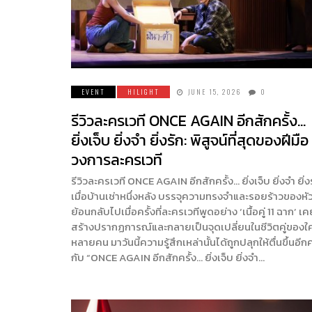
EVENT
HILIGHT
JUNE 15, 2026
0
รีวิวละครเวที ONCE AGAIN อีกสักครั้ง…
ยิ่งเจ็บ ยิ่งจำ ยิ่งรัก: พิสูจน์ที่สุดของฝีมือ
วงการละครเวที
รีวิวละครเวที ONCE AGAIN อีกสักครั้ง… ยิ่งเจ็บ ยิ่งจำ ยิ่งร
เมื่อบ้านเช่าหนึ่งหลัง บรรจุความทรงจำและรอยร้าวของหั
ย้อนกลับไปเมื่อครั้งที่ละครเวทีพูดอย่าง ‘เนื้อคู่ 11 ฉาก’ เ
สร้างปรากฏการณ์และกลายเป็นจุดเปลี่ยนในชีวิตคู่ของใ
หลายคน มาวันนี้ความรู้สึกเหล่านั้นได้ถูกปลุกให้ตื่นขึ้นอีกค
กับ “ONCE AGAIN อีกสักครั้ง… ยิ่งเจ็บ ยิ่งจำ…