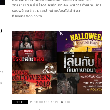
2022” 21 ต.ค.นี้ ที่ โรงละครอักษรา คิง เพาเวอร์ จำหน่ายบัตร
รอบพรีเซล 3 ส.ค. และจำหน่ายบัตรทั่วไป 4 ส.ค.
ที่ livenation.co.th …
น
โทร
รง
EVENT
OCTOBER 30, 2019
898