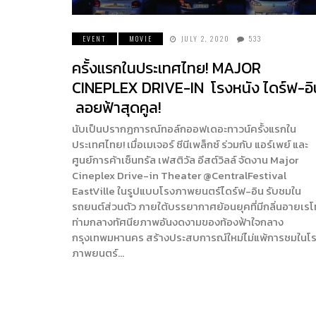
EVENT
MOVIE
JULY 2, 2020
533
ครั้งแรกในประเทศไทย! MAJOR
CINEPLEX DRIVE-IN โรงหนัง ไดร์ฟ-อิ
ลอยฟ้าสุดคูล!
นับเป็นปรากฏการณ์ทอล์กออฟเดอะทาวน์ครั้งแรกใน
ประเทศไทย! เมื่อเมเจอร์ ซีนีเพล็กซ์ ร่วมกับ แอร์เพย์ และ
ศูนย์การค้าเซ็นทรัล เฟสติวัล อีสต์วิลล์ จัดงาน Major
Cineplex Drive-in Theater @CentralFestival
EastVille ในรูปแบบโรงภาพยนตร์ไดร์ฟ-อิน รับชมใน
รถยนต์ส่วนตัว ภายใต้บรรยากาศย้อนยุคที่มีกลิ่นอายเร
ท่ามกลางทัศนียภาพอันงดงามของท้องฟ้าใจกลาง
กรุงเทพมหานคร สร้างประสบการณ์ใหม่ไม่แพ้การชมในโ
ภาพยนตร์…