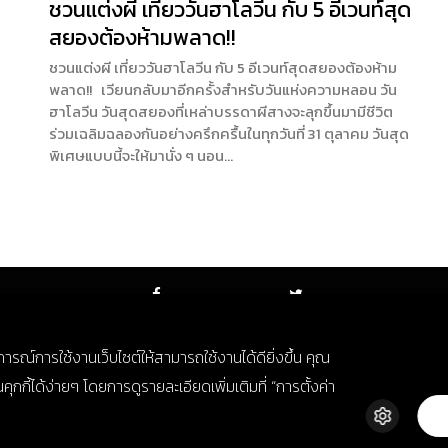
ชวนแต่งผี เที่ยววันฮาโลวีน กับ 5 อีเวนท์สุด
สยองต้องห้ามพลาด!!
ชวนแต่งผี เที่ยววันฮาโลวีน กับ 5 อีเวนท์สุดสยองต้องห้าม
พลาด!! เวียนกลับมาอีกครั้งสำหรับวันแห่งความหลอน วัน
ฮาโลวีน วันสุดสยองที่เหล่าบรรดาผีสางจะลุกขึ้นมามีชีวิต
ร่วมเฉลิมฉลองกันอย่างครึกครื้นในทุกวันที่ 31 ตุลาคม วันสุด
พิเศษแบบนี้จะให้มานั่ง ๆ นอน…
FACEBOOK
TWITTER
บการณ์การใช้งานเว็บไซต์ให้สามารถใช้งานได้ดียิ่งขึ้น คุณ
กี้ได้ง่ายๆ โดยการดูรายละเอียดเพิ่มเติมที่ “การตั้งค่า
© Copyright 2018. All Rights Reserved