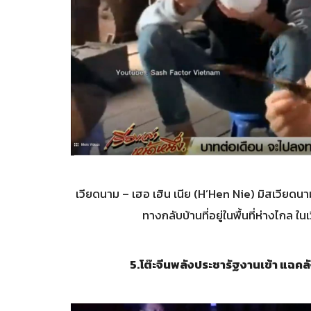
เวียดนาม – เฮอ เฮิน เนีย (H’Hen Nie) มิสเวียดนาม
ทางกลับบ้านที่อยู่ในพื้นที่ห่างไกล 
5.
โต๊ะจีนพลังประชารัฐงานเข้า แฉคลั