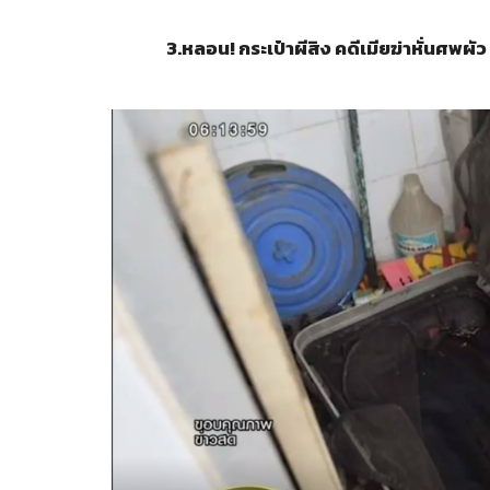
3.
หลอน! กระเป๋าผีสิง คดีเมียฆ่าหั่นศพผั