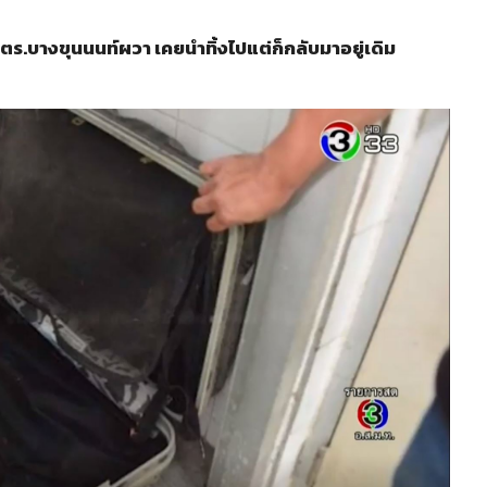
ว ตร.บางขุนนนท์ผวา เคยนำทิ้งไปแต่ก็กลับมาอยู่เดิม