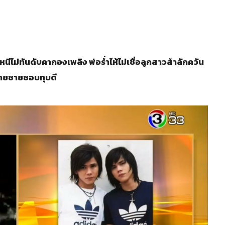
ีไม่ทันดับคากองเพลิง พ่อร่ำไห้ไม่เชื่อลูกสาวสำลักควัน
ายชายชอบทุบตี