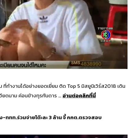
 ที่ทำงานได้อย่างยอดเยี่ยม ติด Top 5 มิสยูนิเวิร์ส2018 เดิน
ในเวียดนาม ค่อนข้างทุรกันดาร …
อ่านต่อคลิกที่นี่
ง-ททท.ร่วมจ่ายโต๊ะละ 3 ล้าน จี้ กกต.ตรวจสอบ