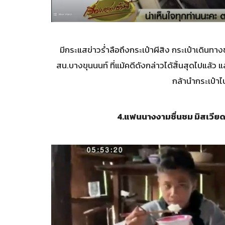
มีกระแสข่าวร่ำลือถึงกระเป๋าผีสิง กระเป๋าเดินทา
สน.บางขุนนนท์ ที่แม้คดีดังกล่าวได้สิ้นสุดไปแล้ว แ
กล้านำกระเป๋
4.
แฟนนางงามชื่นชม มิสเวียด