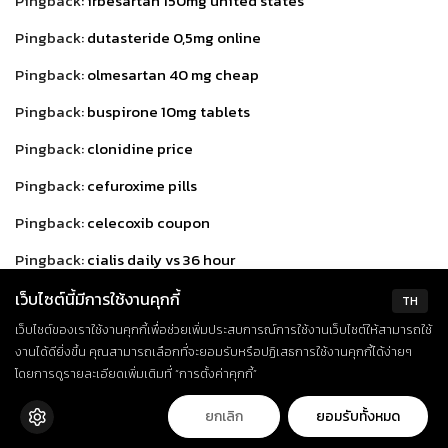
Pingback:
irbesartan 150mg united states
Pingback:
dutasteride 0,5mg online
Pingback:
olmesartan 40 mg cheap
Pingback:
buspirone 10mg tablets
Pingback:
clonidine price
Pingback:
cefuroxime pills
Pingback:
celecoxib coupon
Pingback:
cialis daily vs 36 hour
Pingback:
citalopram 20 mg otc
เว็บไซต์นี้มีการใช้งานคุกกี้
TH
เว็บไซต์ของเราใช้งานคุกกี้เพื่อช่วยเพิ่มประสบการณ์การใช้งานเว็บไซต์ให้สามารถใช้
Pingback:
order cephalexin 500 mg
งานได้ดียิ่งขึ้น คุณสามารถเลือกที่จะยอมรับหรือปฏิเสธการใช้งานคุกกี้ได้ง่ายๆ
Pingback:
where to buy ciprofloxacin
โดยการดูรายละเอียดเพิ่มเติมที่ “การตั้งค่าคุกกี้”
Pingback:
where to buy loratadine
ยกเลิก
ยอมรับทั้งหมด
Pingback:
cialis with dapoxetine australia overnight