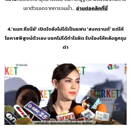
เอาตัวรอดจากการจมน้ำ…
อ่านต่อคลิกที่นี่
4.
‘
แมท ภีรนีย์
‘
เปิดใจยังไม่ได้เป็นแฟน
‘
สงกรานต์
‘
แต่ให้
โอกาสพิสูจน์ตัวเอง บอกไม่ได้ทำไรผิด รับร้องไห้หลังถูกรุม
ด่า