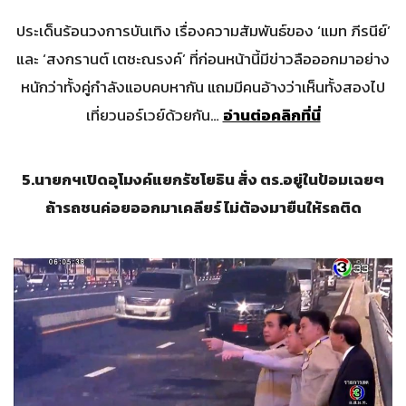
ประเด็นร้อนวงการบันเทิง เรื่องความสัมพันธ์ของ ‘แมท ภีรนีย์’
และ ‘สงกรานต์ เตชะณรงค์’ ที่ก่อนหน้านี้มีข่าวลือออกมาอย่าง
หนักว่าทั้งคู่กำลังแอบคบหากัน แถมมีคนอ้างว่าเห็นทั้งสองไป
เที่ยวนอร์เวย์ด้วยกัน…
อ่านต่อคลิกที่นี่
5.
นายกฯเปิดอุโมงค์แยกรัชโยธิน สั่ง ตร.อยู่ในป้อมเฉยๆ
ถ้ารถชนค่อยออกมาเคลียร์ ไม่ต้องมายืนให้รถติด