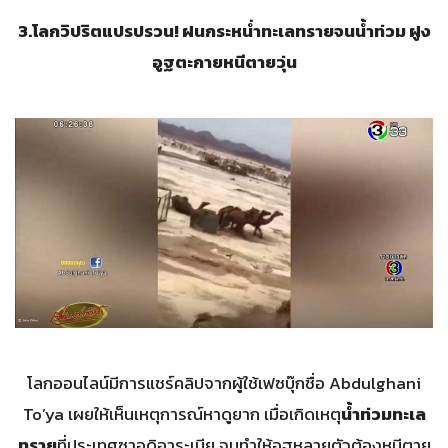
3.
โลกวิปริตแปรปรวน! ฝนกระหน่ำทะเลทรายจนน้ำท่วม ฝูง
อูฐตะกายหนีตายวุ่น
โลกออนไลน์มีการแชร์คลิปจากผู้ใช้เฟซบุ๊กชื่อ Abdulghani
To’ya เผยให้เห็นเหตุการณ์หาดูยาก เมื่อเกิดเหตุ
น้ำท่วมทะเล
ทราย
ที่ประเทศซาอุดิอาระเบีย จนทำให้อูฐหลายตัวต้องหนีตาย