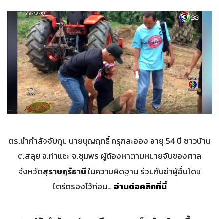
ตร.นำกำลังจับกุม นายบุญฤทธิ์ ครุฑละออง อายุ 54 ปี ชาวบ้าน
ต.สลุย อ.ท่าแซะ จ.ชุมพร ผู้ต้องหาตามหมายจับของศาล
จังหวัด
สุราษฎร์ธานี
ในความผิดฐาน ร่วมกันฆ่าผู้อื่นโดย
ไตร่ตรองไว้ก่อน…
อ่านต่อคลิกที่นี่