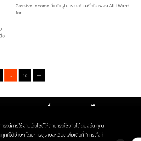
Passive Income ที่แท้ทรู! มารายห์ แครี่ กับเพลง All I Want
for…
ม
ึ่ง
…
12
FACEBOOK
TWITTER
บการณ์การใช้งานเว็บไซต์ให้สามารถใช้งานได้ดียิ่งขึ้น คุณ
กี้ได้ง่ายๆ โดยการดูรายละเอียดเพิ่มเติมที่ “การตั้งค่า