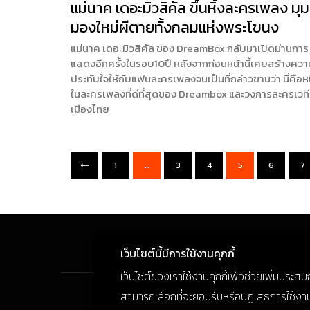
แม่นาค เดอะมิวสิคัล ขึ้นหิ้งละครเพลง มุม
มองใหม่ผีตายทั้งกลมแห่งพระโขนง
แม่นาค เดอะมิวสิคัล ของ DreamBox กลับมาเปิดม่านการ
แสดงอีกครั้งในรอบ10ปี หลังจากก่อนหน้านี้เคยสร้างควา
ประทับใจให้กับแฟนละครเพลงจนเป็นที่กล่าวขานว่า นี่คือหน
ในละครเพลงที่ดีที่สุดของ Dreambox และวงการละครเวที
เมืองไทย
1
…
3
4
5
6
7
เว็บไซต์นี้มีการใช้งานคุกกี้
เว็บไซต์ของเราใช้งานคุกกี้เพื่อช่วยเพิ่มประส
สามารถเลือกที่จะยอมรับหรือปฏิเสธการใช้งานคุก