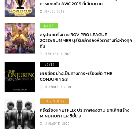
การแข่งขัน AWC 2019 ที่เวียดนาม
JUNE 26, 2019
GAME
สรุปผลครึ่งทาง ROV PRO LEAGUE
2020/SUMMER บุรีรัมย์ครองหัวตารางทิ้งห่างทุก
ทีม
FEBRUARY 19, 2020
MOVIE
เผยชื่ออย่างเป็นทางการ+เรื่องย่อ THE
CONJURING 3
DECEMBER 17, 2019
TV & SERIES
กรีดร้อง!! NETFLIX ประกาศลงดาบ ยกเลิกสร้าง
MINDHUNTER ซีซั่น 3
JANUARY 17, 2020