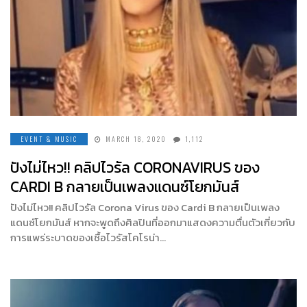
EVENT & MUSIC
MARCH 18, 2020
1,112
ปังไม่ไหว!! คลิปไวรัล CORONAVIRUS ของ
CARDI B กลายเป็นเพลงแดนซ์โยกมันส์
ปังไม่ไหว!! คลิปไวรัล Corona Virus ของ Cardi B กลายเป็นเพลง
แดนซ์โยกมันส์ หากจะพูดถึงศิลปินที่ออกมาแสดงความตื่นตัวเกี่ยวกับ
การแพร่ระบาดของเชื้อไวรัสโคโรน่า…