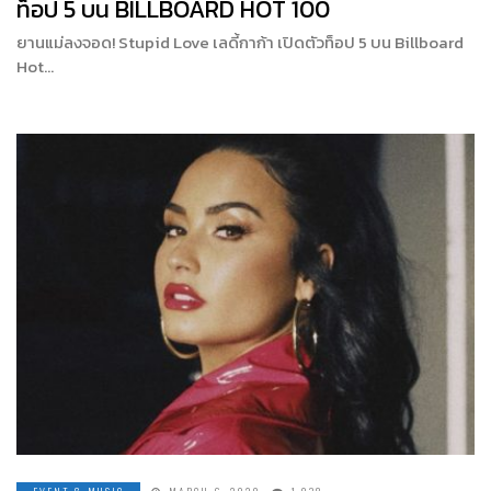
ท็อป 5 บน BILLBOARD HOT 100
ยานแม่ลงจอด! Stupid Love เลดี้กาก้า เปิดตัวท็อป 5 บน Billboard
Hot…