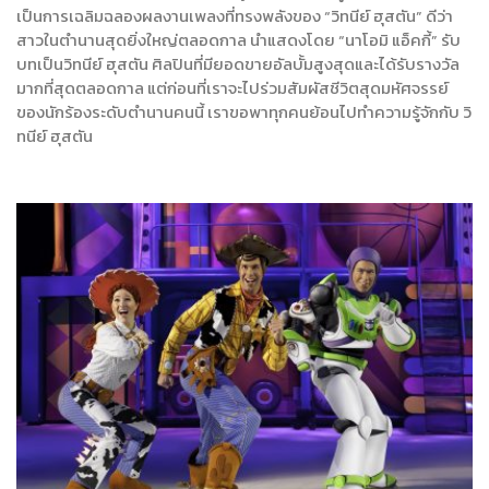
เป็นการเฉลิมฉลองผลงานเพลงที่ทรงพลังของ “วิทนีย์ ฮุสตัน” ดีว่า
สาวในตำนานสุดยิ่งใหญ่ตลอดกาล นำแสดงโดย “นาโอมิ แอ็คกี้” รับ
บทเป็นวิทนีย์ ฮุสตัน ศิลปินที่มียอดขายอัลบั้มสูงสุดและได้รับรางวัล
มากที่สุดตลอดกาล แต่ก่อนที่เราจะไปร่วมสัมผัสชีวิตสุดมหัศจรรย์
ของนักร้องระดับตำนานคนนี้ เราขอพาทุกคนย้อนไปทำความรู้จักกับ วิ
ทนีย์ ฮุสตัน