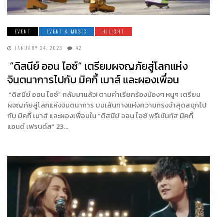
EVENT
EVENT & MUSIC
HILIGHT
JANUARY 24, 2023
42
“ดิสนีย์ ออน ไอซ์” เตรียมผจญภัยสู่โลกแห่ง
จินตนาการไปกับ มิคกี้ เมาส์ และผองเพื่อน
“ดิสนีย์ ออน ไอซ์” กลับมาแล้ว! ตามคำเรียกร้องน้องๆ หนูๆ เตรียม
ผจญภัยสู่โลกแห่งจินตนาการ บนเส้นทางแห่งความทรงจำสุดสนุกไป
กับ มิคกี้ เมาส์ และผองเพื่อนใน “ดิสนีย์ ออน ไอซ์ พรีเซ้นท์ส มิคกี้
แอนด์ เฟรนด์ส” 23…