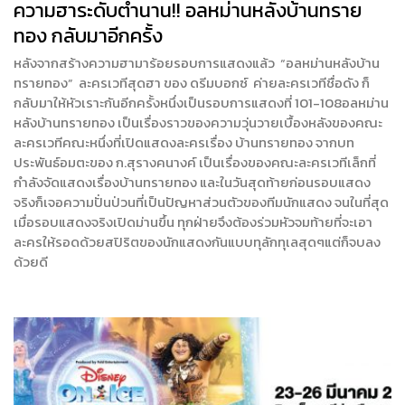
ความฮาระดับตำนาน!! อลหม่านหลังบ้านทราย
ทอง กลับมาอีกครั้ง
หลังจากสร้างความฮามาร้อยรอบการแสดงแล้ว “อลหม่านหลังบ้าน
ทรายทอง” ละครเวทีสุดฮา ของ ดรีมบอกซ์ ค่ายละครเวทีชื่อดัง ก็
กลับมาให้หัวเราะกันอีกครั้งหนึ่งเป็นรอบการแสดงที่ 101-108อลหม่าน
หลังบ้านทรายทอง เป็นเรื่องราวของความวุ่นวายเบื้องหลังของคณะ
ละครเวทีคณะหนึ่งที่เปิดแสดงละครเรื่อง บ้านทรายทอง จากบท
ประพันธ์อมตะของ ก.สุรางคนางค์ เป็นเรื่องของคณะละครเวทีเล็กที่
กำลังจัดแสดงเรื่องบ้านทรายทอง และในวันสุดท้ายก่อนรอบแสดง
จริงก็เจอความปั่นป่วนที่เป็นปัญหาส่วนตัวของทีมนักแสดง จนในที่สุด
เมื่อรอบแสดงจริงเปิดม่านขึ้น ทุกฝ่ายจึงต้องร่วมหัวจมท้ายที่จะเอา
ละครให้รอดด้วยสปิริตของนักแสดงกันแบบทุลักทุเลสุดๆแต่ก็จบลง
ด้วยดี