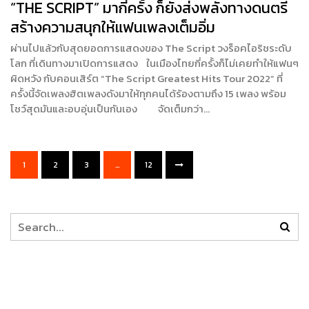
“THE SCRIPT” มากี่ครั้ง ก็ยังส่งพลังทางดนตรี
สร้างความสนุกให้แฟนเพลงเต็มอิ่ม
ผ่านไปแล้วกับสุดยอดการแสดงของ The Script วงร็อคไอริชระดับ
โลก ที่เดินทางมาเปิดการแสดง ในเมืองไทยกี่ครั้งก็ไม่เคยทำให้แฟนๆ
ผิดหวัง กับคอนเสิร์ต “The Script Greatest Hits Tour 2022” ที่
ครั้งนี้จัดเพลงฮิตเพลงดังมาให้ทุกคนได้ร้องตามถึง 15 เพลง พร้อม
โชว์สุดมันและอบอุ่นเป็นกันเอง จัดเต็มกว่า…
1
2
3
…
12