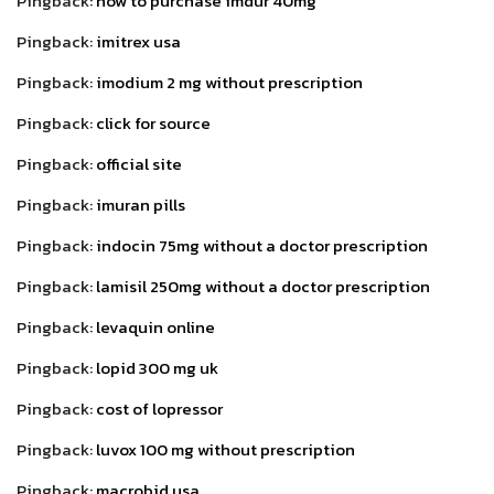
Pingback:
how to purchase imdur 40mg
Pingback:
imitrex usa
Pingback:
imodium 2 mg without prescription
Pingback:
click for source
Pingback:
official site
Pingback:
imuran pills
Pingback:
indocin 75mg without a doctor prescription
Pingback:
lamisil 250mg without a doctor prescription
Pingback:
levaquin online
Pingback:
lopid 300 mg uk
Pingback:
cost of lopressor
Pingback:
luvox 100 mg without prescription
Pingback:
macrobid usa