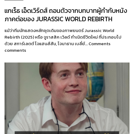
แกเร็ธ เอ็ดเวิร์ดส์ ถอนตัวจากบทบาทผู้กำกับหนัง
ภาคต่อของ JURASSIC WORLD REBIRTH
แม้ว่าทีมนักแสดงหลักชุดเดิมของภาพยนตร์ Jurassic World
Rebirth (2025) หรือ จูราสสิค เวิลด์ กำเนิดชีวิตใหม่ ที่ประกอบไป
ด้วย สการ์เลตต์ โจแฮนส์สัน, โจนาธาน เบลี่ย์… Comments
comments