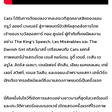
Cats ได้รับการดัดแปลงจากละครเวทีสุดคลาสสิคของแอน
ดรูว์ ลอยด์ เวบเบอร์ สู่ภาพยนตร์มิวสิคัลสุดอลังการโดย
เจ้าของรางวัลออสการ์ ทอม ฮูเปอร์ ผู้กำกับที่เคยมีผลงาน
อย่าง The King’s Speech, Les Misérables และ The
Danish Girl คริสต์มาสนี้ เตรียมพบกับ Cats แคทส์
ภาพยนตร์นำแสดงโดย เจมส์ คอร์เดน, จูดี้ เดนช์, เจสัน เด
อรูโล, อิดริส เอลบา, เจนนิเฟอร์ ฮัดสัน, เอียน แมคเคลเลน, เทย์
เลอร์ สวิฟท์, เรเบล วิลสัน, และขอแนะนำฟรานเชสกา เฮย์เวิร์ด
นักเต้นจากรอยัลบัลเลต์ซี่งมาแสดงภาพยนตร์เป็นครั้งแรก
นี่คือหนึ่งในโชว์ที่เปิดการแสดงอย่างยาวนานที่สุดในเวสต์เอนด์
และประวัติศาสตร์ของบรอดเวย์ เปิดแสดงครั้งแรกที่โรงภาพ