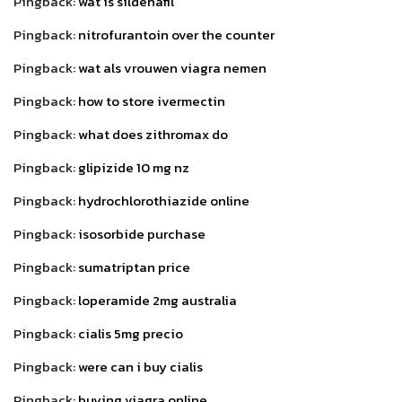
Pingback:
wat is sildenafil
Pingback:
nitrofurantoin over the counter
Pingback:
wat als vrouwen viagra nemen
Pingback:
how to store ivermectin
Pingback:
what does zithromax do
Pingback:
glipizide 10 mg nz
Pingback:
hydrochlorothiazide online
Pingback:
isosorbide purchase
Pingback:
sumatriptan price
Pingback:
loperamide 2mg australia
Pingback:
cialis 5mg precio
Pingback:
were can i buy cialis
Pingback:
buying viagra online