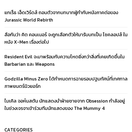
แกเร็ธ เอ็ดเวิร์ดส์ ถอนตัวจากบทบาทผู้กำกับหนังภาคต่อของ
Jurassic World Rebirth
ลือกันว่า คิต คอนเนอร์ จะถูกเลือกตัวให้มารับบทเป็น ไซคลอปส์ ใน
หนัง X-Men เรื่องต่อไป
Resident Evil จะมาพร้อมกับความโหดยิ่งกว่าสิ่งที่เคยเกิดขึ้นใน
Barbarian และ Weapons
Godzilla Minus Zero ได้กำหนดการฉายรอบปฐมทัศน์ที่เทศกาล
ภาพยนตร์นิวยอร์ก
ไมเคิล จอห์นสตัน นักแสดงนำฝ่ายชายจาก Obsession กำลังอยู่
ในช่วงเจรจาเข้าร่วมทีมนักแสดงของ The Mummy 4
CATEGORIES