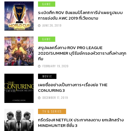
GAME
ระเบิดศึก ROV ชิงแชมป์โลก!! การีน่าเผยรูปแบบ
การแข่งขัน AWC 2019 ที่เวียดนาม
JUNE 26, 2019
GAME
สรุปผลครึ่งทาง ROV PRO LEAGUE
2020/SUMMER บุรีรัมย์ครองหัวตารางทิ้งห่างทุก
ทีม
FEBRUARY 19, 2020
MOVIE
เผยชื่ออย่างเป็นทางการ+เรื่องย่อ THE
CONJURING 3
DECEMBER 17, 2019
TV & SERIES
กรีดร้อง!! NETFLIX ประกาศลงดาบ ยกเลิกสร้าง
MINDHUNTER ซีซั่น 3