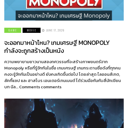
GAME
MOVIE
JUNE 17, 2026
จะออกมาหน้าไหน? เกมเศรษฐี MONOPOLY
กำลังจะถูกสร้างเป็นหนัง
ความพยายามยาวนานสองทศวรรษที่จะสร้างภาพยนตร์จาก
Monopoly หรือที่รู้จักกันในชื่อ เกมเศรษฐี เกมกระดานชื่อดังที่ทุกคน
คงจะรู้จักกันเป็นอย่างดี ยังคงเกิดขึ้นต่อไป โดยล่าสุด ไลออนส์เกต,
ลัคกี้แชป และ ฮาสโบร เอนเตอร์เทนเมนต์ ได้ร่วมมือกันกับสี่นักเขียน
บท นีล… Comments comments