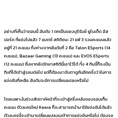
อย่างที่เห็นว่าตอนนี้ อันดับ 1 ตกเป็นของบุรีรัมย์ ยูไนเต็ด อีส
ปอร์ต ที่แข่งไปแล้ว 7 แมตช์ สถิติชนะ 21 แพ้ 3 รวมคะแนนแล้ว
อยู่ที่ 21 คะแนน ทิ้งห่างจากอันดับที่ 2 คือ Talon ESports (14
คะแนน), Bazaar Gaming (13 คะแนน) และ EVOS ESports
(12 คะแนน) ซึ่งหากยังรักษาสถิตินี้เอาไว้ได้ ทั้ง 4 ทีมนี้ก็จะเป็น
ทีมที่ได้เข้าสู่รอบต่อไป แต่ก็ต้องมาจับตาดูกันอีกครั้งว่าในการ
แข่งขันที่เหลือ อันดับจะมีการเปลี่ยนแปลงหรือไม่
โดยเฉพาะในช่วงสัปดาห์หน้าที่จะเข้าสู่ครึ่งหลังของรอบเก็บ
คะแนน ตัวละครใหม่ Keera ก็จะสามารถนำมาใช้แข่งขันได้แล้ว
ตัวละครนี้จะเข้ามาเปลี่ยนแปลงเมต้าการแข่งขันหรือไม่ ต้องรอ