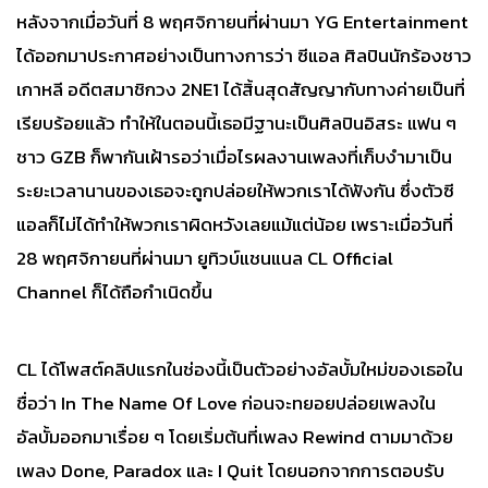
หลังจากเมื่อวันที่ 8 พฤศจิกายนที่ผ่านมา YG Entertainment
ได้ออกมาประกาศอย่างเป็นทางการว่า ซีแอล ศิลปินนักร้องชาว
เกาหลี อดีตสมาชิกวง 2NE1 ได้สิ้นสุดสัญญากับทางค่ายเป็นที่
เรียบร้อยแล้ว ทำให้ในตอนนี้เธอมีฐานะเป็นศิลปินอิสระ แฟน ๆ
ชาว GZB ก็พากันเฝ้ารอว่าเมื่อไรผลงานเพลงที่เก็บงำมาเป็น
ระยะเวลานานของเธอจะถูกปล่อยให้พวกเราได้ฟังกัน ซึ่งตัวซี
แอลก็ไม่ได้ทำให้พวกเราผิดหวังเลยแม้แต่น้อย เพราะเมื่อวันที่
28 พฤศจิกายนที่ผ่านมา ยูทิวบ์แชนแนล
CL Official
Channel
ก็ได้ถือกำเนิดขึ้น
CL ได้โพสต์คลิปแรกในช่องนี้เป็นตัวอย่างอัลบั้มใหม่ของเธอใน
ชื่อว่า In The Name Of Love ก่อนจะทยอยปล่อยเพลงใน
อัลบั้มออกมาเรื่อย ๆ โดยเริ่มต้นที่เพลง Rewind ตามมาด้วย
เพลง Done, Paradox และ I Quit โดยนอกจากการตอบรับ