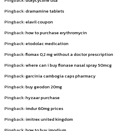
Pingback:
doxycycline usa
Pingback:
dramamine tablets
Pingback:
elavil coupon
Pingback:
how to purchase erythromycin
Pingback:
etodolac medication
Pingback:
flomax 0,2 mg without a doctor prescription
Pingback:
where can i buy flonase nasal spray 50mcg
Pingback:
garcinia cambogia caps pharmacy
Pingback:
buy geodon 20mg
Pingback:
hyzaar purchase
Pingback:
imdur 60mg prices
Pingback:
imitrex united kingdom
Pingback:
how to buy imodium