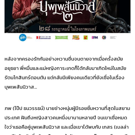
หลังจากครองรักกันอย่างหวานชื่นจนตายจากเมื่อครั้งสมัย
อยุธยา พี่หมื่นและแม่หญิงการะเกดก็ได้กลับมาเกิดใหม่ในสมัย
รัตนโกสินทร์ตอนต้น แต่กลับมีเพียงคนเดียวที่ยังเชื่อในเรื่อง
บุพเพสันนิวาส…
ภพ (โป๊ป ธนวรรธน์) นายช่างหนุ่มผู้มีรอยยิ้มหวานที่สุดในสยาม
ประเทศ ฝันถึงหญิงสาวคนหนึ่งมานานหลายปี จนเขาเชื่อหมด
ใจว่าเธอคือคู่บุพเพสันนิวาส และเมื่อเขาได้พบกับ เกสร (เบลล่า