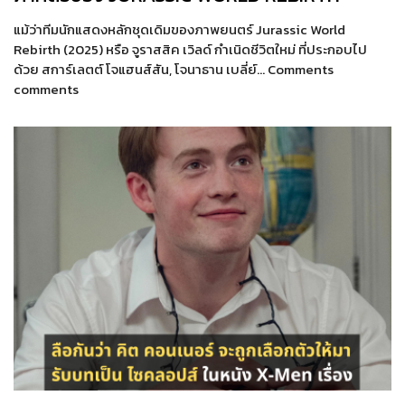
แม้ว่าทีมนักแสดงหลักชุดเดิมของภาพยนตร์ Jurassic World
Rebirth (2025) หรือ จูราสสิค เวิลด์ กำเนิดชีวิตใหม่ ที่ประกอบไป
ด้วย สการ์เลตต์ โจแฮนส์สัน, โจนาธาน เบลี่ย์… Comments
comments