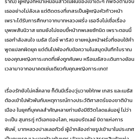
ราณี) ผู้หญิงที่หน้าเหมือนสาวในฝันของเขาเด๊ะๆ ภพจึงตามจีบ
เธออย่างไม่ลังเล แต่ติดตรงที่เกสรเป็นผู้หญิงหัวก้าวหน้า
เพราะได้รับการศึกษาจากบาทหลวงฝรั่ง เธอจึงไม่เชื่อเรื่อง
บุพเพสันนิวาส แถมยังไม่ชอบขี้หน้าภพเลยซักนิด เพราะตอนนี้
เธอกำลังสนใจ เมธัส (ไอซ์ พาริส) ชายหนุ่มหน้าฝรั่งที่ชอบใช้คำ
พูดแปลกผิดยุค แต่ดันไปพ้องกับข้อความในสมุดบันทึกโบราณ
ของคุณหญิงการะเกดที่เพิ่งถูกค้นพบ หรือเมธัสจะเดินทางย้อน
เวลามาจากอนาคตเช่นเดียวกับคุณหญิงการะเกด!
เรื่องรักยังไม่คลี่คลาย ก็ดันมีเรื่องวุ่นวายให้ภพ เกสร และเมธัส
ต้องเข้าไปพัวพันกับเหตุการณ์ทางประวัติศาสตร์ของชาติบ้าน
เมือง ในยุคที่บุคคลสำคัญหลายท่านยังมีชีวิตโลดแล่นอยู่ ไม่ว่า
จะเป็น สุนทรภู่ กวีเอกของโลก, หมอบรัดเลย์ บิดาแห่งการ
พิมพ์, บาทหลวงปาลเลอกัวซ์ ผู้นำกล้องถ่ายรูปเข้ามาในประเทศ
เป็นคนแรก และนายห้างหันแตร เจ้าของห้างสรรพสินค้าแห่ง