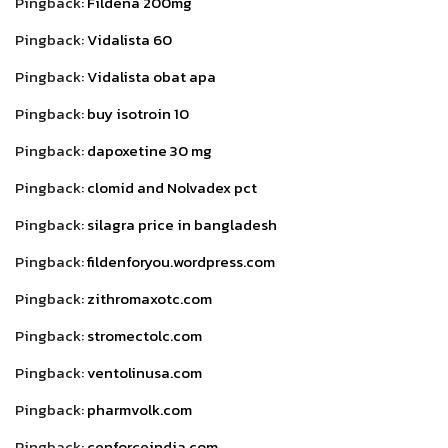
Pingback:
Fildena 200mg
Pingback:
Vidalista 60
Pingback:
Vidalista obat apa
Pingback:
buy isotroin 10
Pingback:
dapoxetine 30 mg
Pingback:
clomid and Nolvadex pct
Pingback:
silagra price in bangladesh
Pingback:
fildenforyou.wordpress.com
Pingback:
zithromaxotc.com
Pingback:
stromectolc.com
Pingback:
ventolinusa.com
Pingback:
pharmvolk.com
Pingback:
cenforceindia.com