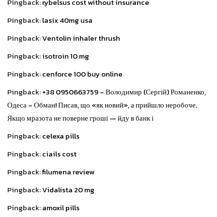
Pingback:
rybelsus cost without insurance
Pingback:
lasix 40mg usa
Pingback:
Ventolin inhaler thrush
Pingback:
isotroin 10 mg
Pingback:
cenforce 100 buy online
Pingback:
+38 0950663759 – Володимир (Сергій) Романенко,
Одеса – Обман! Писав, що «як новий», а прийшло неробоче.
Якщо мразота не поверне гроші — йду в банк і
Pingback:
celexa pills
Pingback:
ciails cost
Pingback:
filumena review
Pingback:
Vidalista 20 mg
Pingback:
amoxil pills