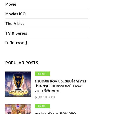
Movie
Movies ICO
The A List
TV & Series
ไม่มีหมวดหมู่
POPULAR POSTS
GAME
ระเบิดศึก ROV ชิงแชมป์โลก!! การี
น่าเผยรูปแบบการแข่งขัน AWC
2019 ที่เวียดนาม
JUNE 26, 2019
GAME
สรุปผลครึ่งทาง ROV PRO