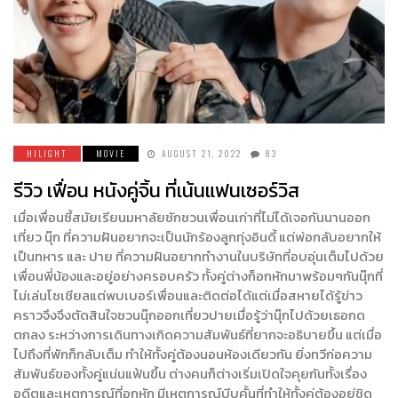
HILIGHT
MOVIE
AUGUST 21, 2022
83
รีวิว เฟื่อน หนังคู่จิ้น ที่เน้นแฟนเซอร์วิส
เมื่อเพื่อนซี้สมัยเรียนมหาลัยชักชวนเพื่อนเก่าที่ไม่ได้เจอกันนานออก
เที่ยว นุ๊ก ที่ความฝันอยากจะเป็นนักร้องลูกทุ่งอินดี้ แต่พ่อกลับอยากให้
เป็นทหาร และ ปาย ที่ความฝันอยากทำงานในบริษัทที่อบอุ่นเต็มไปด้วย
เพื่อนพี่น้องและอยู่อย่างครอบครัว ทั้งคู่ต่างก็อกหักมาพร้อมๆกันนุ๊กที่
ไม่เล่นโซเชียลแต่พบเบอร์เพื่อนและติดต่อได้แต่เมื่อสหายได้รู้ข่าว
คราวจึงจึงตัดสินใจชวนนุ๊กออกเที่ยวปายเมื่อรู้ว่านุ๊กไปด้วยเธอกด
ตกลง ระหว่างการเดินทางเกิดความสัมพันธ์ที่ยากจะอธิบายขึ้น แต่เมื่อ
ไปถึงที่พักก็กลับเต็ม ทำให้ทั้งคู่ต้องนอนห้องเดียวกัน ยิ่งทวีก่อความ
สัมพันธ์ของทั้งคู่แน่นแฟ้นขึ้น ต่างคนก็ต่างเริ่มเปิดใจคุยกันทั้งเรื่อง
อดีตและเหตุการณ์ที่อกหัก มีเหตุการณ์บีบคั้นที่ทำให้ทั้งคู่ต้องอยู่ชิด