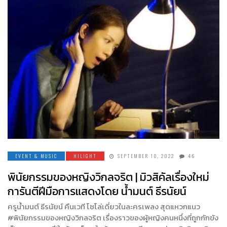
EVENT & MUSIC
HILIGHT
SEPTEMBER 10, 2022
46
พินัยกรรมของหญิงวิกลจริต | มิวสิคัลเรื่องใหม่
การันตีฝีมือการแสดงโดย น้ำมนต์ ธีรนัยน์
ครูน้ำมนต์ ธีรนัยน์ คืนเวที โซโล่เดี่ยวในละครเพลง สุดแหวกแนว
#พินัยกรรมของหญิงวิกลจริต เรื่องราวของผู้หญิงคนหนึ่งที่ถูกกักขัง