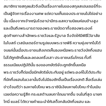
สมาชิกราชสกุลแล้วจึงเป็นเรื่องภายในของสกุลสเปนเซอร์ที่จะ
เป็นผู้จัดการเรื่องงานศพ แต่ความเห็นของประชาชนไม่ใช่อย่าง
นั้น เนื่องจากเจ้าหญิงไดอาน่ามีกระแสความนิยมค่อนข้างสูง
และเป็นถึงพระมารดาของพระราชนัดดาทั้งสองพระองค์
สุดท้ายทางสำนักพระราชวังและรัฐบาล จึงจัดให้มีพิธีไว้อาลัย
ในโบสถ์ เวสมินเตอร์ตามรูปแบบพระราชพิธี ความยุ่งยากไม่ได้
จบแค่นั้นเมื่อประชาชนสังเกตเห็นธงเหนือพระราชวังบัคกิ้งแฮม
ไม่ได้ถูกชักขึ้นและลดลงครึ่งเสา ประชาชนเริ่มโกรธ ทั้งที่
ธรรมเนียมปฏิบัตินั้น ธงของกษัตริย์จะถูกชักขึ้นเหนือ
พระราชวังก็ต่อเมื่อมีกษัตริย์ประทับอยู่ แต่พระองค์ไม่ได้ประทับ
ที่บัคกิ้งแฮมในเวลานั้นจึงไม่มีธงชักขึ้นเป็นเรื่องปกติ สื่อเริ่มเล่น
ข่าวโจมตีว่า ธงหายไปไหน พระราชินีเงียบหายไปไหน ทำไมเมิน
เฉยต่อความรู้สึก กระแสด้านลบถาโถมมากขึ้น จนในที่สุด นายก
โทนี่ แบลร์ ได้ถวายคำแนะนำให้เสด็จกลับบัคกิ้งแฮม และ