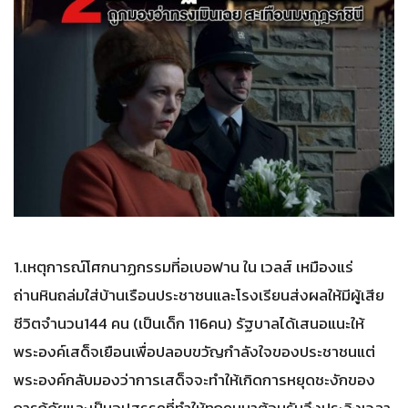
1.เหตุการณ์โศกนาฏกรรมที่อเบอฟาน ใน เวลส์ เหมืองแร่
ถ่านหินถล่มใส่บ้านเรือนประชาชนและโรงเรียนส่งผลให้มีผู้เสีย
ชีวิตจำนวน144 คน (เป็นเด็ก 116คน) รัฐบาลได้เสนอแนะให้
พระองค์เสด็จเยือนเพื่อปลอบขวัญกำลังใจของประชาชนแต่
พระองค์กลับมองว่าการเสด็จจะทำให้เกิดการหยุดชะงักของ