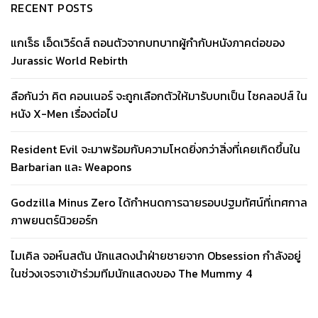
RECENT POSTS
แกเร็ธ เอ็ดเวิร์ดส์ ถอนตัวจากบทบาทผู้กำกับหนังภาคต่อของ
Jurassic World Rebirth
ลือกันว่า คิต คอนเนอร์ จะถูกเลือกตัวให้มารับบทเป็น ไซคลอปส์ ใน
หนัง X-Men เรื่องต่อไป
Resident Evil จะมาพร้อมกับความโหดยิ่งกว่าสิ่งที่เคยเกิดขึ้นใน
Barbarian และ Weapons
Godzilla Minus Zero ได้กำหนดการฉายรอบปฐมทัศน์ที่เทศกาล
ภาพยนตร์นิวยอร์ก
ไมเคิล จอห์นสตัน นักแสดงนำฝ่ายชายจาก Obsession กำลังอยู่
ในช่วงเจรจาเข้าร่วมทีมนักแสดงของ The Mummy 4