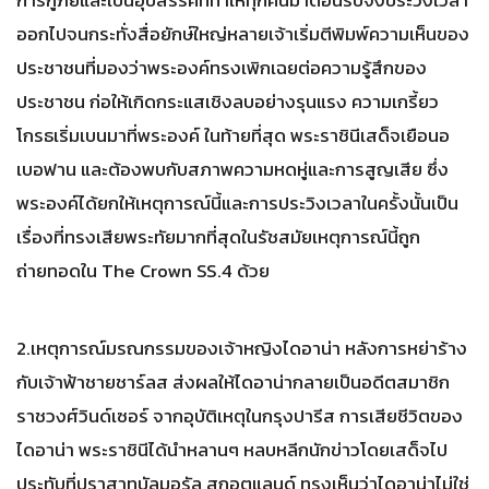
การกู้ภัยและเป็นอุปสรรคที่ทำให้ทุกคนมาต้อนรับจึงประวิงเวลา
ออกไปจนกระทั่งสื่อยักษ์ใหญ่หลายเจ้าเริ่มตีพิมพ์ความเห็นของ
ประชาชนที่มองว่าพระองค์ทรงเพิกเฉยต่อความรู้สึกของ
ประชาชน ก่อให้เกิดกระแสเชิงลบอย่างรุนแรง ความเกรี้ยว
โกรธเริ่มเบนมาที่พระองค์ ในท้ายที่สุด พระราชินีเสด็จเยือนอ
เบอฟาน และต้องพบกับสภาพความหดหู่และการสูญเสีย ซึ่ง
พระองค์ได้ยกให้เหตุการณ์นี้และการประวิงเวลาในครั้งนั้นเป็น
เรื่องที่ทรงเสียพระทัยมากที่สุดในรัชสมัยเหตุการณ์นี้ถูก
ถ่ายทอดใน The Crown SS.4 ด้วย
2.เหตุการณ์มรณกรรมของเจ้าหญิงไดอาน่า หลังการหย่าร้าง
กับเจ้าฟ้าชายชาร์ลส ส่งผลให้ไดอาน่ากลายเป็นอดีตสมาชิก
ราชวงศ์วินด์เซอร์ จากอุบัติเหตุในกรุงปารีส การเสียชีวิตของ
ไดอาน่า พระราชินีได้นำหลานๆ หลบหลีกนักข่าวโดยเสด็จไป
ประทับที่ปราสาทบัลมอรัล สกอตแลนด์ ทรงเห็นว่าไดอาน่าไม่ใช่