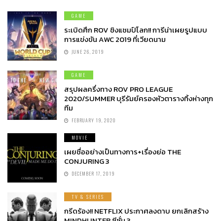
GAME
ระเบิดศึก ROV ชิงแชมป์โลก!! การีน่าเผยรูปแบบ
การแข่งขัน AWC 2019 ที่เวียดนาม
JUNE 26, 2019
GAME
สรุปผลครึ่งทาง ROV PRO LEAGUE
2020/SUMMER บุรีรัมย์ครองหัวตารางทิ้งห่างทุก
ทีม
FEBRUARY 19, 2020
MOVIE
เผยชื่ออย่างเป็นทางการ+เรื่องย่อ THE
CONJURING 3
DECEMBER 17, 2019
TV & SERIES
กรีดร้อง!! NETFLIX ประกาศลงดาบ ยกเลิกสร้าง
MINDHUNTER ซีซั่น 3