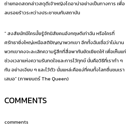
ถ่ายทอดสดกล่าวสดุดีเจ้าหญิงไดอาน่าอย่างเป็นทางการ เพื่อ
ลบรอยร้าวระหว่างประชาชนกับสถาบัน
” สงสัยนักมีใครมั้ยรู้จักนิสัยคนอังกฤษดีเท่าฉัน หรือใครที่
ศรัทธายิ่งใหญ่เหนือสติปัญญาพวกเขา อีกทั้งฉันเชื่อว่าไม่นาน
พวกเขาคงจะละเลิกความรู้สึกที่สื่อพากันยัดเยียดให้ เพื่อเห็นแก่
ช่วงเวลาแห่งความรันทดใจและการไว้ทุกข์ นั่นคือวิธีที่เราทำ ๆ
กัน อย่างเงียบ ๆ และไว้ตัว นั่นแหล่ะคือแง่ที่คนทั้งโลกชื่นชมเรา
เสมอ” (ภาพยนตร์ The Queen)
COMMENTS
comments