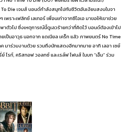
e To Die เจมส์ บอนด์กำลังสนุกไปกับชีวิตอันเงียบสงบในจา
นๆ เพราะเฟลิกซ์ เลเทอร์ เพื่อนเก่าจากซีไอเอ มาขอให้เขาช่วย
าตัวไป ซึ่งเหตุการณ์นี้ดูเลวร้ายกว่าที่คิดไว้ บอนด์ต้องเข้าไป
นตรายเป็นอาวุธ นอกจาก แดเนียล เคร็ก แล้ว ภาพยนตร์ No Time
เลค มาร่วมงานด้วย รวมถึงนักแสดงอีกมากมาย อาทิ เลอา เซย์
ฟรี่ย์ ไรท์, คริสทอฟ วอลทซ์ และเรล์ฟ ไฟนส์ ในบท “เอ็ม” ร่วม