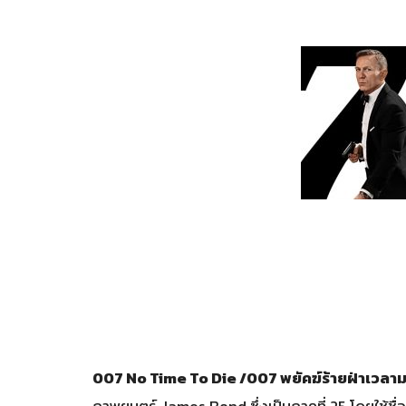
007 No Time To Die /007 พยัคฆ์ร้ายฝ่าเวลา
ภาพยนตร์ James Bond ซึ่งเป็นภาคที่ 25 โดยใช้ชื