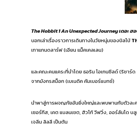
The Hobbit 1 An Unexpected Journey เดอะ ฮอ
บอกเล่าเรื่องราวการเดินทางในวัยหนุ่มของบิลโบ้
Th
เทาแกนดลาร์ฟ (เอียน แม็คเคลเลน)
และคณะคนแคระที่นำโดย ธอริน โอเกนชีลด์ (ริชาร์ด มา
จากมังกรสม็อก (เบเนดิค คัมเบอร์แบทช์)
นำพาสู่การผจญภัยอันยิ่งใหญ่และพบพานกับตัวละคร
เซอร์กีส, เคต แบลนเชต, ฮิวโก้ วีฟวิ่ง, ออร์ลันโด บล
เจลีน ลิลลี เป็นต้น