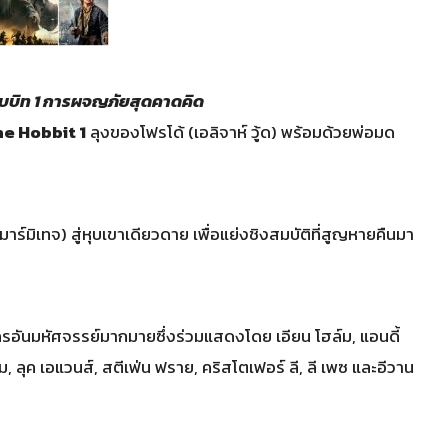
บบิท 1 การผจญภัยสุดคาดคิด
e Hobbit 1
ลุงของโฟรโด้ (เอลิจาห์ วู้ด) พร้อมด้วยพ่อมด
ร์มิเทจ) สู่หุบเขาเดียวดาย เพื่อแย่งชิงสมบัติที่สูญหายคืนมา
อันมหัศจรรย์มากมายซึ่งร่วมแสดงโดย เอียน โฮล์ม, แอนดี้
ูม, ลุค เอแวนส์, สตีเฟ่น ฟราย, คริสโตเฟอร์ ลี, ลี เพซ และอีวาน