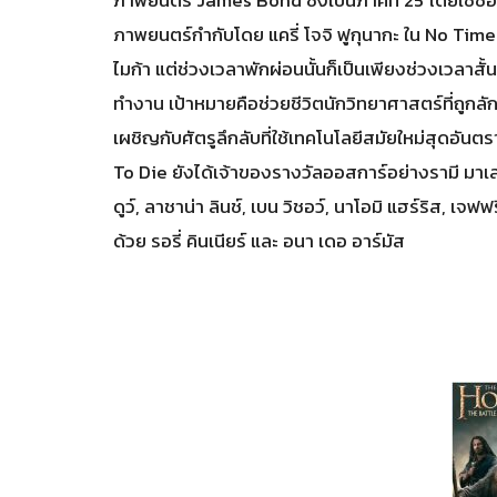
ภาพยนตร์กำกับโดย แครี่ โจจิ ฟูกุนากะ ใน No Tim
ไมก้า แต่ช่วงเวลาพักผ่อนนั้นก็เป็นเพียงช่วงเวลาสั้
ทำงาน เป้าหมายคือช่วยชีวิตนักวิทยาศาสตร์ที่ถูกลักพ
เผชิญกับศัตรูลึกลับที่ใช้เทคโนโลยีสมัยใหม่สุดอั
To Die ยังได้เจ้าของรางวัลออสการ์อย่างรามี มา
ดูว์, ลาชาน่า ลินช์, เบน วิชอว์, นาโอมิ แฮร์ริส, เจฟ
ด้วย รอรี่ คินเนียร์ และ อนา เดอ อาร์มัส