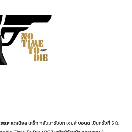
มรณะ
แดเนียล เคร็ก กลับมารับบท เจมส์ บอนด์ เป็นครั้งที่ 5 ใน
่อว่า No Time To Die (007 พยัคฆ์ร้ายฝ่าเวลามรณะ)