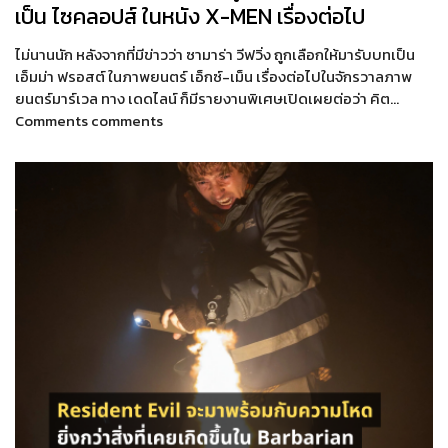
เป็น ไซคลอปส์ ในหนัง X-MEN เรื่องต่อไป
ไม่นานนัก หลังจากที่มีข่าวว่า ซามาร่า วีฟวิ่ง ถูกเลือกให้มารับบทเป็น
เอ็มม่า ฟรอสต์ ในภาพยนตร์ เอ็กซ์-เม็น เรื่องต่อไปในจักรวาลภาพ
ยนตร์มาร์เวล ทาง เดดไลน์ ก็มีรายงานพิเศษเปิดเผยต่อว่า คิต…
Comments comments