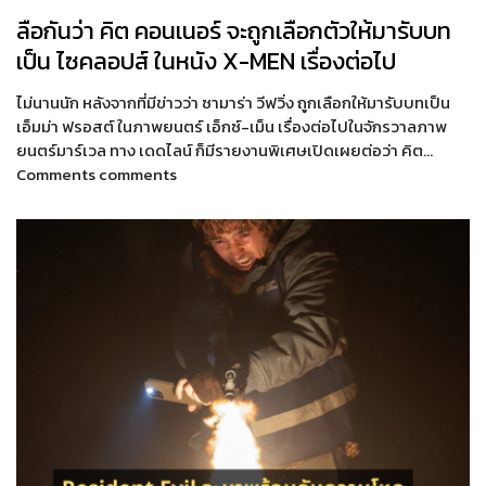
ลือกันว่า คิต คอนเนอร์ จะถูกเลือกตัวให้มารับบท
เป็น ไซคลอปส์ ในหนัง X-MEN เรื่องต่อไป
ไม่นานนัก หลังจากที่มีข่าวว่า ซามาร่า วีฟวิ่ง ถูกเลือกให้มารับบทเป็น
เอ็มม่า ฟรอสต์ ในภาพยนตร์ เอ็กซ์-เม็น เรื่องต่อไปในจักรวาลภาพ
ยนตร์มาร์เวล ทาง เดดไลน์ ก็มีรายงานพิเศษเปิดเผยต่อว่า คิต…
Comments comments