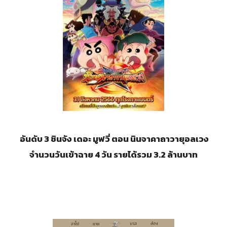
อันดับ 3 ชินจัง เดอะ มูฟวี่ ตอน นินจาคาถาวายุอลเวง
จำนวนวันเข้าฉาย 4 วัน รายได้รวม 3.2 ล้านบาท