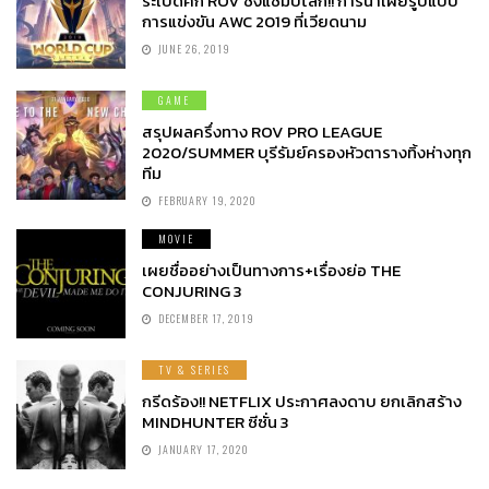
ระเบิดศึก ROV ชิงแชมป์โลก!! การีน่าเผยรูปแบบ
การแข่งขัน AWC 2019 ที่เวียดนาม
JUNE 26, 2019
GAME
สรุปผลครึ่งทาง ROV PRO LEAGUE
2020/SUMMER บุรีรัมย์ครองหัวตารางทิ้งห่างทุก
ทีม
FEBRUARY 19, 2020
MOVIE
เผยชื่ออย่างเป็นทางการ+เรื่องย่อ THE
CONJURING 3
DECEMBER 17, 2019
TV & SERIES
กรีดร้อง!! NETFLIX ประกาศลงดาบ ยกเลิกสร้าง
MINDHUNTER ซีซั่น 3
JANUARY 17, 2020