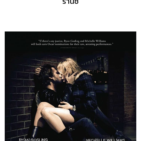
รานซ์