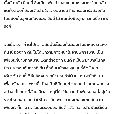
ตั้งท้องกับ บ็อบบี้ ซึ่งเป็นแฟนเก่าของเธอในช่วงมหาวิทยาลัย
แต่ทั้งสองก็ยังจะติดสินใจแต่งงงานสร้างครอบครัวด้วยกัน
โดยยังเก็บลูกในท้องของ ซินดี้ ไว้ และตั้งชื่อลูกสาวคนนี้ว่า แฟ
รงกี้
จนเมื่อเวลาผ่านไปความสัมพันธ์ของทั้งสองเริ่มระหองระแหง
กัน เนื่องจาก ดีน ไม่ได้มีความก้าวหน้าในอาชีพการงาน เป็น
เพียงแค่ช่างทาสีบ้าน แตกต่างจาก ซินดี้ ที่เป็นพยาบาลในคลี
นิก ประกอบกับการที่ ดีน ทั้งดื่มหนักและสูบบุหรี่จัด ในขณะ
เดียวกัน ซินดี้ ก็ลืมล็อคประตูบ้านจนทำให้ เมแกน สุนัขที่เป็น
เพื่อนรักของ แฟรงกี้ ต้องเสียชีวิตอยู่ข้างถนนด้วยเหตุผลบาง
อย่าง ทั้งหมดนี้ล้วนเป็นสาเหตุที่ทำให้ความสัมพันธ์ของทั้งคู่เริ่ม
ร่วงโรยลงไป จนทำให้ไม่ว่า ดีน พยายามจะซ่อมแซมมันมาก
เพียงใดก็ตาม แต่ในมุมมองของ ซินดี้ แล้ว ความสัมพันธ์นี้เป็น