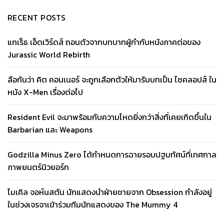
RECENT POSTS
แกเร็ธ เอ็ดเวิร์ดส์ ถอนตัวจากบทบาทผู้กำกับหนังภาคต่อของ
Jurassic World Rebirth
ลือกันว่า คิต คอนเนอร์ จะถูกเลือกตัวให้มารับบทเป็น ไซคลอปส์ ใน
หนัง X-Men เรื่องต่อไป
Resident Evil จะมาพร้อมกับความโหดยิ่งกว่าสิ่งที่เคยเกิดขึ้นใน
Barbarian และ Weapons
Godzilla Minus Zero ได้กำหนดการฉายรอบปฐมทัศน์ที่เทศกาล
ภาพยนตร์นิวยอร์ก
ไมเคิล จอห์นสตัน นักแสดงนำฝ่ายชายจาก Obsession กำลังอยู่
ในช่วงเจรจาเข้าร่วมทีมนักแสดงของ The Mummy 4