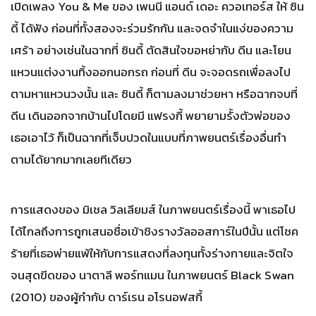
เปิดเพลง You & Me ของ เพนนี แอนด์ เดอะ ควอเทอร์ส ให้ ซิน
ดี้ ได้ฟัง ก่อนที่ทั้งสองจะร่วมรักกัน และจดจำในแง่ของความ
เศร้า อย่างเช่นในฉากที่ ซินดี้ ตัดสินใจขอหย่ากับ ดีน และโยน
แหวนแต่งงานทิ้งออกนอกรถ ก่อนที่ ดีน จะจอดรถเพื่อลงไป
ตามหาแหวนวงนั้น และ ซินดี้ ก็ตามลงมาช่วยหา หรือฉากจบที่
ดีน เดินออกจากบ้านไปโดยมี แฟรงกี้ พยายามรั้งตัวพ่อของ
เธอเอาไว้ ก็เป็นฉากที่เจ็บปวดในแบบที่ภาพยนตร์เรื่องอื่นทำ
ตามได้ยากมากเลยทีเดียว
การแสดงของ มิเชล วิลเลียมส์ ในภาพยนตร์เรื่องนี้ พาเธอไป
ได้ไกลถึงการถูกเสนอชื่อเข้าชิงรางวัลออสการ์ในปีนั้น แต่โชค
ร้ายที่เธอพ่ายแพ้ให้กับการแสดงที่ลงทุนทั้งร่างกายและจิตใจ
จนสุดขีดของ นาตาลี พอร์ทแมน ในภาพยนตร์ Black Swan
(2010) ของผู้กำกับ ดาร์เรน อโรนอฟสกี้