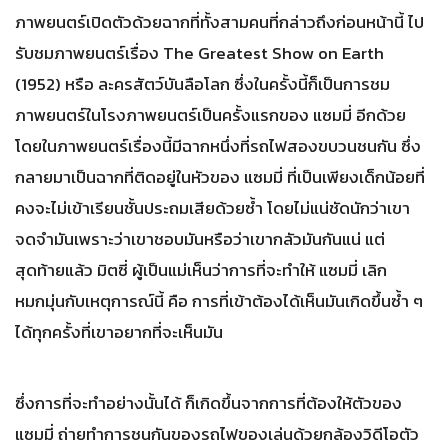
ภาพยนตร์เปิดตัวด้วยฉากที่ทั้งสามคนที่กล่าวถึงก่อนหน้านี้ ไป
รับชมภาพยนตร์เรื่อง The Greatest Show on Earth
(1952) หรือ ละครสัตว์บันลือโลก ซึ่งในครั้งนี้ก็เป็นการชม
ภาพยนตร์ในโรงภาพยนตร์เป็นครั้งแรกของ แซมมี่ อีกด้วย
โดยในภาพยนตร์เรื่องนี้มีฉากหนึ่งที่รถไฟสองขบวนชนกัน ซึ่ง
กลายมาเป็นฉากที่ติดอยู่ในหัวของ แซมมี่ ที่เป็นเพียงเด็กน้อยที่
คงจะไม่เข้าเรียนชั้นประถมเสียด้วยซํ้า โดยไม่แน่ชัดนักว่าเขา
จดจำมันเพราะว่าเขาชอบมันหรือว่าเขากลัวมันกันแน่ แต่
สุดท้ายแล้ว มิตซี่ ผู้เป็นแม่เห็นว่าการที่จะทำให้ แซมมี่ เลิก
หมกมุ่นกับเหตุการณ์นี้ คือ การที่เข้าต้องได้เห็นมันเกิดขึ้นซํ้า ๆ
ได้ทุกครั้งที่เขาอยากที่จะเห็นมัน
ซึ่งการที่จะทำอย่างนั้นได้ ก็เกิดขึ้นจากการที่ต้องให้ตัวของ
แซมมี่ ถ่ายทำการชนกันของรถไฟของเล่นด้วยกล้องวิดีโอตัว