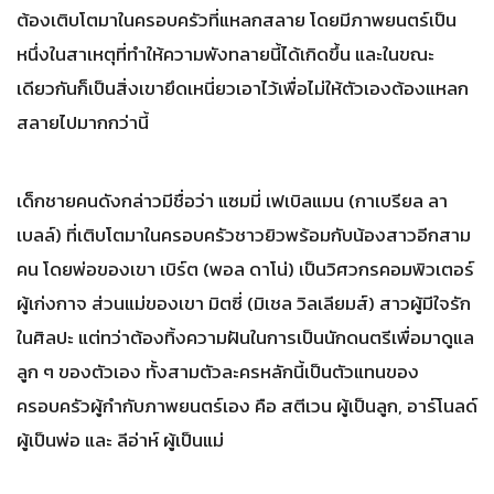
ต้องเติบโตมาในครอบครัวที่แหลกสลาย โดยมีภาพยนตร์เป็น
หนึ่งในสาเหตุที่ทำให้ความพังทลายนี้ได้เกิดขึ้น และในขณะ
เดียวกันก็เป็นสิ่งเขายึดเหนี่ยวเอาไว้เพื่อไม่ให้ตัวเองต้องแหลก
สลายไปมากกว่านี้
เด็กชายคนดังกล่าวมีชื่อว่า แซมมี่ เฟเบิลแมน (กาเบรียล ลา
เบลล์) ที่เติบโตมาในครอบครัวชาวยิวพร้อมกับน้องสาวอีกสาม
คน โดยพ่อของเขา เบิร์ต (พอล ดาโน่) เป็นวิศวกรคอมพิวเตอร์
ผู้เก่งกาจ ส่วนแม่ของเขา มิตซี่ (มิเชล วิลเลียมส์) สาวผู้มีใจรัก
ในศิลปะ แต่ทว่าต้องทิ้งความฝันในการเป็นนักดนตรีเพื่อมาดูแล
ลูก ๆ ของตัวเอง ทั้งสามตัวละครหลักนี้เป็นตัวแทนของ
ครอบครัวผู้กำกับภาพยนตร์เอง คือ สตีเวน ผู้เป็นลูก, อาร์โนลด์
ผู้เป็นพ่อ และ ลีอ่าห์ ผู้เป็นแม่