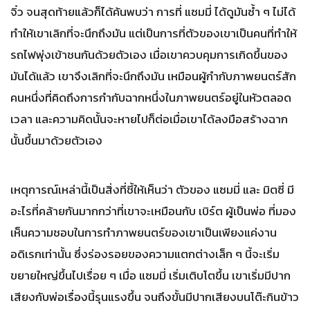
จิ๋ว จนสุดท้ายแล้วก็ได้ค้นพบว่า การที่ แซมมี่ ได้ดูมันซํ้า ๆ ไม่ได้
ทำให้เขาเลิกที่จะนึกถึงมัน แต่เป็นการที่ตัวของเขาเป็นคนที่ทำให้
รถไฟพุ่งเข้าชนกันด้วยตัวเอง เมื่อเขาควบคุมการเกิดขึ้นของ
มันได้แล้ว เขาจึงเลิกที่จะนึกถึงมัน เหมือนผู้กำกับภาพยนตร์สัก
คนหนึ่งที่คิดถึงการกำกับฉากหนึ่งในภาพยนตร์อยู่ในหัวตลอด
เวลา และความคิดนั้นจะหายไปก็ต่อเมื่อเขาได้ลงมือสร้างฉาก
นั้นขึ้นมาด้วยตัวเอง
เหตุการณ์เหล่านี้เป็นสิ่งที่ชี้ให้เห็นว่า ตัวของ แซมมี่ และ มิตซี่ มี
อะไรที่คล้ายกันมากกว่าที่เขาจะเหมือนกับ เบิร์ต ผู้เป็นพ่อ ที่มอง
เห็นความชอบในการทำภาพยนตร์ของเขาเป็นเพียงแค่งาน
อดิเรกเท่านั้น ซึ่งร่องรอยของความแตกต่างเล็ก ๆ นี้จะเริ่ม
ขยายใหญ่ขึ้นไปเรื่อย ๆ เมื่อ แซมมี่ เริ่มเติบโตขึ้น เขาเริ่มมีปาก
เสียงกับพ่อเรื่องนี้รุนแรงขึ้น จนถึงขั้นมีปากเสียงบนโต๊ะกินข้าว