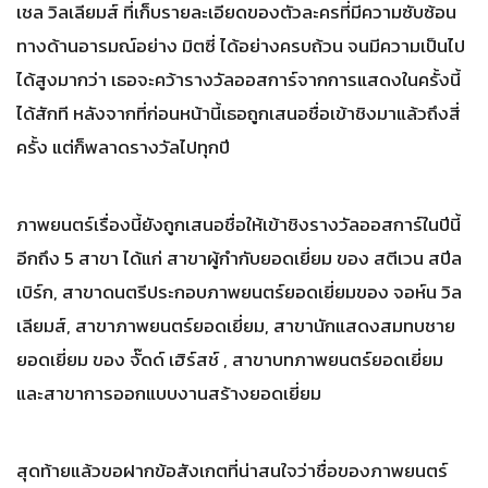
เชล วิลเลียมส์ ที่เก็บรายละเอียดของตัวละครที่มีความซับซ้อน
ทางด้านอารมณ์อย่าง มิตซี่ ได้อย่างครบถ้วน จนมีความเป็นไป
ได้สูงมากว่า เธอจะคว้ารางวัลออสการ์จากการแสดงในครั้งนี้
ได้สักที หลังจากที่ก่อนหน้านี้เธอถูกเสนอชื่อเข้าชิงมาแล้วถึงสี่
ครั้ง แต่ก็พลาดรางวัลไปทุกปี
ภาพยนตร์เรื่องนี้ยังถูกเสนอชื่อให้เข้าชิงรางวัลออสการ์ในปีนี้
อีกถึง 5 สาขา ได้แก่ สาขาผู้กำกับยอดเยี่ยม ของ สตีเวน สปีล
เบิร์ก, สาขาดนตรีประกอบภาพยนตร์ยอดเยี่ยมของ จอห์น วิล
เลียมส์, สาขาภาพยนตร์ยอดเยี่ยม, สาขานักแสดงสมทบชาย
ยอดเยี่ยม ของ จั๊ดด์ เฮิร์สช์ , สาขาบทภาพยนตร์ยอดเยี่ยม
และสาขาการออกแบบงานสร้างยอดเยี่ยม
สุดท้ายแล้วขอฝากข้อสังเกตที่น่าสนใจว่าชื่อของภาพยนตร์