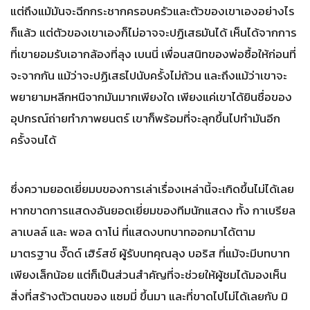
แต่ถึงแม้มันจะฉีกกระชากครอบครัวและตัวของเขาเองอย่างไร
ก็แล้ว แต่ตัวของเขาเองก็ไม่อาจจะปฏิเสธมันได้ เห็นได้จากการ
ที่เขายอมรับเอากล้องที่ลุง เบนนี่ เพื่อนสนิทของพ่อซื้อให้ก่อนที่
จะจากกัน แม้ว่าจะปฏิเสธไปนับครั้งไม่ถ้วน และถึงแม้ว่าเขาจะ
พยายามหลีกหนีจากมันมากเพียงใด เพียงแค่เขาได้ยินชื่อของ
อุปกรณ์ถ่ายทำภาพยนตร์ เขาก็พร้อมที่จะลุกขึ้นไปทำมันอีก
ครั้งจนได้
ซึ่งความยอดเยี่ยมบของการเล่าเรื่องเหล่านี้จะเกิดขึ้นไม่ได้เลย
หากขาดการแสดงอันยอดเยี่ยมของทีมนักแสดง ทั้ง กาเบรียล
ลาเบลล์ และ พอล ดาโน่ ที่แสดงบทบาทออกมาได้ตาม
มาตรฐาน จั๊ดด์ เฮิร์สช์ ผู้รับบทคุณลุง บอริส ที่แม้จะมีบทบาท
เพียงเล็กน้อย แต่ก็เป็นส่วนสำคัญที่จะช่วยให้ผู้ชมได้มองเห็น
สิ่งที่สร้างตัวตนของ แซมมี่ ขึ้นมา และที่ขาดไปไม่ได้เลยกับ มิ