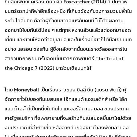
ขึ้นอีกเพียงแค่เรื่องเดียว คือ Foxcatcher (2014) ที่เป็นภาพ
ยนตร์ดราม่ากีฬาอีกเรื่องหนึ่ง ที่เกี่ยวข้องกับวงการมวยปลํ้าใน
ระดับโอลิมปิก ถือว่าผู้กำกับชาวอเมริกันคนนี้ ไม่ได้มีผลงาน
ออกมาให้ชมกันได้บ่อย ๆ แต่ทุกผลงานล้วนแล้วแต่ออกมายอด
เยี่ยม และชวนให้จดจำอยู่เสมอ และในเรื่องนี้เขาก็ได้มือเขียนบท
อย่าง แอรอน ซอร์กิน ผู้ซึ่งหลังจากนั้นชนะรางวัลออสการ์ใน
สาขาบทภาพยนตร์ยอดเยี่ยมจากภาพยนตร์ The Trial of
the Chicago 7 (2022) มาร่วมเขียนบทให้
โดย Moneyball เป็นเรื่องราวของ บิลลี่ บีน (แบรด พิตต์) ผู้
จัดการทั่วไปของทีมเบสบอล โอ๊คแลนด์ แอธเลติกส์ หรือ โอ๊ค
แลนด์ เอส์ ที่เป็นหนึ่งในทีมใน เมเจอร์ลีก เบสบอล ของประเทศ
สหรัฐอเมริกา ที่จะพยายามที่จะสร้างทีมเบสบอลขึ้นมาใหม่ด้วย
งบประมาณที่จำกัดเขี่ย หลังจากทีมของเขากำลังพังทลายลง
ไป เนื่องจากผู้เล่นคนสำคัญของเขาถูกซื้อตัวไปโดยทีมที่รํ่ารวย