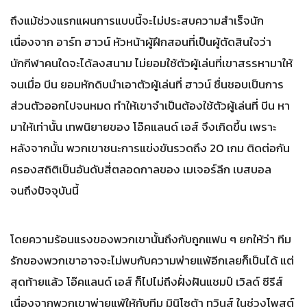
ถึงแม้ช่วงแรกแผนการแบบนี้จะไม่ประสบความสำเร็จนัก
เนื่องจาก อาร์ท ฮาวน์ หัวหน้าผู้ฝึกสอนที่เป็นผู้ตัดสินใจว่า
นักกีฬาคนใดจะได้ลงสนาม ไม่ยอมใช้ตัวผู้เล่นที่เขาสรรหามาให้
จนเมื่อ บีน ยอมหักดิบนำเอาตัวผู้เล่นที่ ฮาวน์ ชื่นชอบเป็นการ
ส่วนตัวออกไปจนหมด ทำให้เขาจำเป็นต้องใช้ตัวผู้เล่นที่ บีน หา
มาให้เท่านั้น เทพนิยายของ โอ๊คแลนด์ เอส์ จึงเกิดขึ้น เพราะ
หลังจากนั้น พวกเขาชนะการแข่งขันรวดถึง 20 เกม ติดต่อกัน
ครองสถิติเป็นอันดับสี่ตลอดกาลของ เมเจอร์ลีก เบสบอล
จนถึงปัจจุบันนี้
โดยความร้อนแรงของพวกเขานั้นถึงกับถูกแฟน ๆ ยกให้ว่า ทีม
รักของพวกเขาอาจจะไม่พบกับความพ่ายแพ้อีกเลยก็เป็นได้ แต่
สุดท้ายแล้ว โอ๊คแลนด์ เอส์ ก็ไปไม่ถึงฝั่งฝันแชมป์ เวิลด์ ซีรีส์
เนื่องจากพวกเขาพ่ายแพ้ให้กับทีม มินิโซต้า ทวินส์ ในช่วงโพสต์