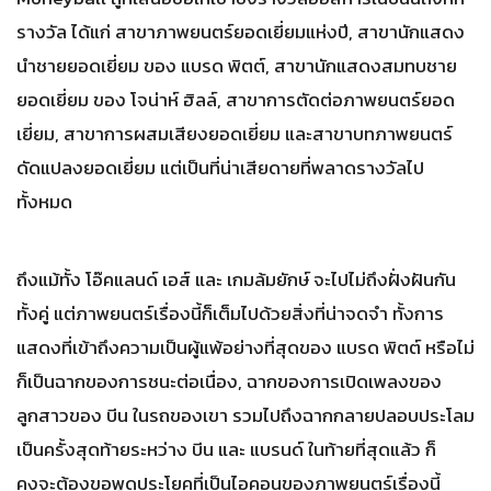
รางวัล ได้แก่ สาขาภาพยนตร์ยอดเยี่ยมแห่งปี, สาขานักแสดง
นำชายยอดเยี่ยม ของ แบรด พิตต์, สาขานักแสดงสมทบชาย
ยอดเยี่ยม ของ โจน่าห์ ฮิลล์, สาขาการตัดต่อภาพยนตร์ยอด
เยี่ยม, สาขาการผสมเสียงยอดเยี่ยม และสาขาบทภาพยนตร์
ดัดแปลงยอดเยี่ยม แต่เป็นที่น่าเสียดายที่พลาดรางวัลไป
ทั้งหมด
ถึงแม้ทั้ง โอ๊คแลนด์ เอส์ และ เกมล้มยักษ์ จะไปไม่ถึงฝั่งฝันกัน
ทั้งคู่ แต่ภาพยนตร์เรื่องนี้ก็เต็มไปด้วยสิ่งที่น่าจดจำ ทั้งการ
แสดงที่เข้าถึงความเป็นผู้แพ้อย่างที่สุดของ แบรด พิตต์ หรือไม่
ก็เป็นฉากของการชนะต่อเนื่อง, ฉากของการเปิดเพลงของ
ลูกสาวของ บีน ในรถของเขา รวมไปถึงฉากกลายปลอบประโลม
เป็นครั้งสุดท้ายระหว่าง บีน และ แบรนด์ ในท้ายที่สุดแล้ว ก็
คงจะต้องขอพูดประโยคที่เป็นไอคอนของภาพยนตร์เรื่องนี้