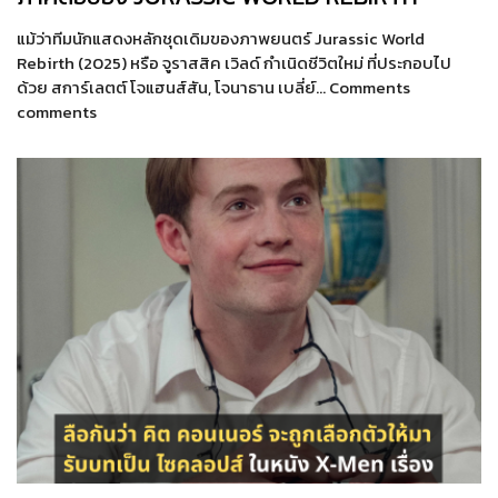
แม้ว่าทีมนักแสดงหลักชุดเดิมของภาพยนตร์ Jurassic World
Rebirth (2025) หรือ จูราสสิค เวิลด์ กำเนิดชีวิตใหม่ ที่ประกอบไป
ด้วย สการ์เลตต์ โจแฮนส์สัน, โจนาธาน เบลี่ย์… Comments
comments