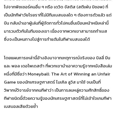
ไปจากพิชเชอร์คนอื่น ๆ หรือ เดวิด จัสติส (สตีเฟ่น บิชอพ) ที่
เป็นนักกีฬาวัยโรยราที่ไม่มีทีมเบสบอลใด ๆ ต้องการตัวแล้ว แต่
บีน กลับนำเอาผู้เล่นที่ผู้จัดการทั่วไปคนอื่นเบือนหน้าหนีเหล่านี้
มารวมตัวกันในทีมของเขา เนื่องจากพวกเขาสามารถทำเบส
ซึ่งจะเป็นหนทางไปสู่การทำแต้มในกีฬาเบสบอลได้
โดยแผนการเหล่านี้อ้างอิงมาจากเหตุการณ์จริงของ บิลลี่ บีน
และ พอล เดอโพเดสต้า ที่พวกเขานำเอาความรู้จากหนังสือเล่ม
หนึ่งที่มีชื่อว่า Moneyball: The Art of Winning an Unfair
Game ของนักเศรษฐศาสตร์ ไมเคิล ลูวิส มาใช้ จนเป็นที่
วิพากษ์วิจารย์จากคนกีฬาว่า เป็นการลบหลู่ความศักสิทธิ์ของ
กีฬาชนิดนี้ด้วยความรู้ของนักเศรษฐศาสตร์ที่ไม่เข้าใจเกมกีฬา
เบสบอลเสียด้วยซํ้า