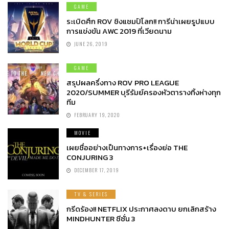
GAME
ระเบิดศึก ROV ชิงแชมป์โลก!! การีน่าเผยรูปแบบ
การแข่งขัน AWC 2019 ที่เวียดนาม
JUNE 26, 2019
GAME
สรุปผลครึ่งทาง ROV PRO LEAGUE
2020/SUMMER บุรีรัมย์ครองหัวตารางทิ้งห่างทุก
ทีม
FEBRUARY 19, 2020
MOVIE
เผยชื่ออย่างเป็นทางการ+เรื่องย่อ THE
CONJURING 3
DECEMBER 17, 2019
TV & SERIES
กรีดร้อง!! NETFLIX ประกาศลงดาบ ยกเลิกสร้าง
MINDHUNTER ซีซั่น 3