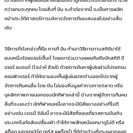
กว่าแทบจะทุกคน โดยสิ่งที่ บีน จะทำต่อจากนี้ จะเป็นการพลิก
หน้าประวัติศาสตร์การบริหารจัดการทีมเบสบอลไปอย่างสิ้น
เชิง
วิธีการที่ดังกล่าวก็คือ การที่ บีน ทำเอาวิธีการทางสถิติมาใช้
แบบหนึ่งร้อยเปอร์เซ็นต์ โดยเขาร่วมวางแผนกันกับนักสถิติ ปี
เตอร์ แบรนด์ (โจน่าห์ ฮิลล์) ด้วยการค้นหาผู้เล่นผ่านโปรแกรม
คอมพิวเตอร์ ทำให้เขามองเห็นผู้เล่นแตกต่างออกไปจากผู้
จัดการทีมคนอื่น โดย บีน ไม่มองถึงมูลค่าทางการตลาด หรือ
บุคลิกภาพภายนอกของนักกีฬาเหล่านี้ ต่างจากผู้จัดการทีมคน
อื่นที่จะมองว่า นักกีฬาคนหนึ่งอาจจะมีนิสัยบางอย่างที่ไม่ดี
อย่างเช่น เจเรมี่ จิอัมบี้ อาจจะมีนิสัยที่ชอบเที่ยวสถานบันเทิง
ประเภทไนท์คลับเปลื้องผ้า ทำให้ภาพลักษณ์ออกมาดูไม่ดี หรือ
สก็อต แฮตเทเบิร์ก (คริส แพร็ตต์) ที่มีท่าขว้างที่ประหลาดออก