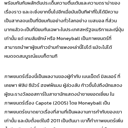
พร้อมกันกับผลักดันประเด็นความตื่นเต้นและความดราม่าของ
เรื่องราว และจะยิ่งยากขึ้นไปอีกเมื่อมันเป็นกีฬาที่ไม่ได้มีความ
เป็นสากลจนเป็นที่นิยมกันอย่างทั่วโลกอย่าง เบสบอล ที่ส่วน
มากแล้วจะเป็นที่นิยมกันเฉพาะในประเทศสหรัฐอเมริกาและญี่ปุ่น
เท่านั้น แต่ เกมล้มยักษ์ หรือ Moneyball เป็นภาพยนตร์ที่
สามารถนำพาผู้ชมก้าวข้ามกำแพงเหล่านี้ไปได้ แม้จะไม่ได้
หมดจดสมบูรณ์แบบก็ตามที
ภาพยนตร์เรื่องนี้เป็นผลงานของผู้กำกับ เบนเน็ตต์ มิลเลอร์ ที่
เคยพา ฟิลิป ซีมัวร์ ฮอฟฟ์แมน ผู้ล่วงลับ ก้าวขึ้นไปถึงนักแสดง
ผู้ชนะรางวัลออสการ์ในสาขานักแสดงนำชายยอดเยี่ยม ใน
ภาพยนตร์เรื่อง Capote (2005) โดย Moneyball เป็น
ภาพยนตร์ขนาดยาวเรื่องที่สามที่เป็นผลงานการกำกับของเขา
เท่านั้น และนับตั้งแต่ในปี 2011 เป็นต้นมา เขาก็ทำภาพยนตร์เพิ่ม