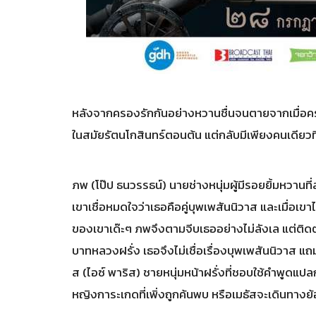
หลังจากครองรักกันอย่างหวานชื่นจนตายจากเมื่อครั้
ในสมัยรัตนโกสินทร์ตอนต้น แต่กลับมีเพียงคนเดียวที่
ภพ (โป๊ป ธนวรรธน์) นายช่างหนุ่มผู้มีรอยยิ้มหวา
เขาเชื่อหมดใจว่าเธอคือคู่บุพเพสันนิวาส และเมื่อเขา
ของเขาเด๊ะๆ ภพจึงตามจีบเธออย่างไม่ลังเล แต่ติดต
บาทหลวงฝรั่ง เธอจึงไม่เชื่อเรื่องบุพเพสันนิวาส แ
ส (ไอซ์ พาริส) ชายหนุ่มหน้าฝรั่งที่ชอบใช้คำพูด
หญิงการะเกดที่เพิ่งถูกค้นพบ หรือเมธัสจะเดินทา