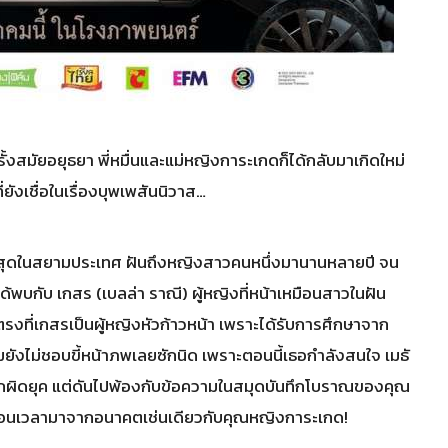
งสมัยอยุธยา พี่หมื่นและแม่หญิงการะเกดก็ได้กลับมาเกิดใหม่
ยังเชื่อในเรื่องบุพเพสันนิวาส…
นที่สุดในสยามประเทศ ฝันถึงหญิงสาวคนหนึ่งมานานหลายปี จน
ได้พบกับ เกสร (เบลล่า ราณี) ผู้หญิงที่หน้าเหมือนสาวในฝัน
รงที่เกสรเป็นผู้หญิงหัวก้าวหน้า เพราะได้รับการศึกษาจาก
ถมยังไม่ชอบขี้หน้าภพเลยซักนิด เพราะตอนนี้เธอกำลังสนใจ เมธั
แปลกผิดยุค แต่ดันไปพ้องกับข้อความในสมุดบันทึกโบราณของคุณ
งย้อนเวลามาจากอนาคตเช่นเดียวกับคุณหญิงการะเกด!