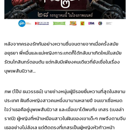
หลังจากครองรักกันอย่างหวานชื่นจนตายจากเมื่อครั้งสมัย
อยุธยา พี่หมื่นและแม่หญิงการะเกดก็ได้กลับมาเกิดใหม่ในสมัย
รัตนโกสินทร์ตอนต้น แต่กลับมีเพียงคนเดียวที่ยังเชื่อในเรื่อง
บุพเพสันนิวาส…
ภพ (โป๊ป ธนวรรธน์) นายช่างหนุ่มผู้มีรอยยิ้มหวานที่สุดในสยาม
ประเทศ ฝันถึงหญิงสาวคนหนึ่งมานานหลายปี จนเขาเชื่อหมด
ใจว่าเธอคือคู่บุพเพสันนิวาส และเมื่อเขาได้พบกับ เกสร (เบลล่า
ราณี) ผู้หญิงที่หน้าเหมือนสาวในฝันของเขาเด๊ะๆ ภพจึงตามจีบ
เธออย่างไม่ลังเล แต่ติดตรงที่เกสรเป็นผู้หญิงหัวก้าวหน้า