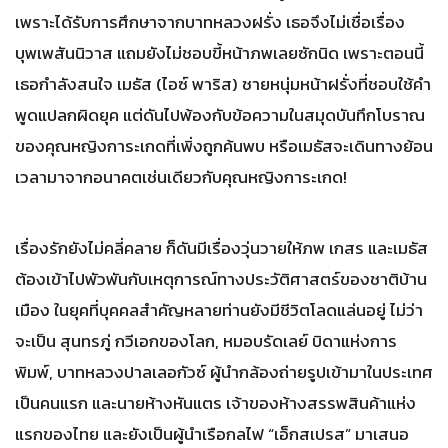
เพราะได้รับการศึกษาจากบาทหลวงฝรั่ง เธอจึงไม่เชื่อเรื่อง
บุพเพสันนิวาส แถมยังไม่ชอบขี้หน้าภพเลยซักนิด เพราะตอนนี้
เธอกำลังสนใจ เมธัส (ไอซ์ พาริส) ชายหนุ่มหน้าฝรั่งที่ชอบใช้คำ
พูดแปลกผิดยุค แต่ดันไปพ้องกับข้อความในสมุดบันทึกโบราณ
ของคุณหญิงการะเกดที่เพิ่งถูกค้นพบ หรือเมธัสจะเดินทางย้อน
เวลามาจากอนาคตเช่นเดียวกับคุณหญิงการะเกด!
เรื่องรักยังไม่คลี่คลาย ก็ดันมีเรื่องวุ่นวายให้ภพ เกสร และเมธัส
ต้องเข้าไปพัวพันกับเหตุการณ์ทางประวัติศาสตร์ของชาติบ้าน
เมือง ในยุคที่บุคคลสำคัญหลายท่านยังมีชีวิตโลดแล่นอยู่ ไม่ว่า
จะเป็น สุนทรภู่ กวีเอกของโลก, หมอบรัดเลย์ บิดาแห่งการ
พิมพ์, บาทหลวงปาลเลอกัวซ์ ผู้นำกล้องถ่ายรูปเข้ามาในประเทศ
เป็นคนแรก และนายห้างหันแตร เจ้าของห้างสรรพสินค้าแห่ง
แรกของไทย และยังเป็นผู้นำเรือกลไฟ “เอ็กสเปรส” มาเสนอ