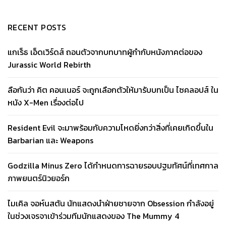
RECENT POSTS
แกเร็ธ เอ็ดเวิร์ดส์ ถอนตัวจากบทบาทผู้กำกับหนังภาคต่อของ
Jurassic World Rebirth
ลือกันว่า คิต คอนเนอร์ จะถูกเลือกตัวให้มารับบทเป็น ไซคลอปส์ ใน
หนัง X-Men เรื่องต่อไป
Resident Evil จะมาพร้อมกับความโหดยิ่งกว่าสิ่งที่เคยเกิดขึ้นใน
Barbarian และ Weapons
Godzilla Minus Zero ได้กำหนดการฉายรอบปฐมทัศน์ที่เทศกาล
ภาพยนตร์นิวยอร์ก
ไมเคิล จอห์นสตัน นักแสดงนำฝ่ายชายจาก Obsession กำลังอยู่
ในช่วงเจรจาเข้าร่วมทีมนักแสดงของ The Mummy 4