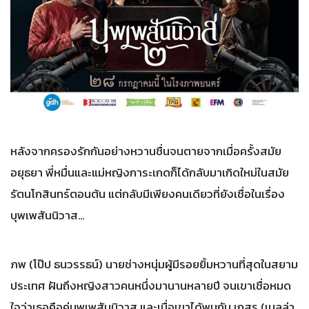
หลังจากครองรักกันอย่างหวานชื่นจนตายจากเมื่อครั้งสมัย
อยุธยา พี่หมื่นและแม่หญิงการะเกดก็ได้กลับมาเกิดใหม่ในสมัย
รัตนโกสินทร์ตอนต้น แต่กลับมีเพียงคนเดียวที่ยังเชื่อในเรื่อง
บุพเพสันนิวาส…
ภพ (โป๊ป ธนวรรธน์) นายช่างหนุ่มผู้มีรอยยิ้มหวานที่สุดในสยาม
ประเทศ ฝันถึงหญิงสาวคนหนึ่งมานานหลายปี จนเขาเชื่อหมด
ใจว่าเธอคือคู่บุพเพสันนิวาส และเมื่อเขาได้พบกับ เกสร (เบลล่า