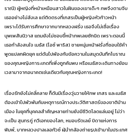
ราณี) ผู้หญิงที่หน้าเหมือนสาวในฝันของเขาเด๊ะๆ ภพจึงตามจีบ
เธออย่างไม่ลังเล แต่ติดตรงที่เกสรเป็นผู้หญิงหัวก้าวหน้า
เพราะได้รับการศึกษาจากบาทหลวงฝรั่ง เธอจึงไม่เชื่อเรื่อง
บุพเพสันนิวาส แถมยังไม่ชอบขี้หน้าภพเลยซักนิด เพราะตอนนี้
เธอกำลังสนใจ เมธัส (ไอซ์ พาริส) ชายหนุ่มหน้าฝรั่งที่ชอบใช้คำ
พูดแปลกผิดยุค แต่ดันไปพ้องกับข้อความในสมุดบันทึกโบราณ
ของคุณหญิงการะเกดที่เพิ่งถูกค้นพบ หรือเมธัสจะเดินทางย้อน
เวลามาจากอนาคตเช่นเดียวกับคุณหญิงการะเกด!
เรื่องรักยังไม่คลี่คลาย ก็ดันมีเรื่องวุ่นวายให้ภพ เกสร และเมธัส
ต้องเข้าไปพัวพันกับเหตุการณ์ทางประวัติศาสตร์ของชาติบ้าน
เมือง ในยุคที่บุคคลสำคัญหลายท่านยังมีชีวิตโลดแล่นอยู่ ไม่ว่า
จะเป็น สุนทรภู่ กวีเอกของโลก, หมอบรัดเลย์ บิดาแห่งการ
พิมพ์, บาทหลวงปาลเลอกัวซ์ ผู้นำกล้องถ่ายรูปเข้ามาในประเทศ