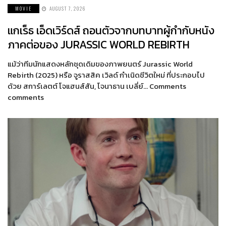
MOVIE
AUGUST 7, 2026
แกเร็ธ เอ็ดเวิร์ดส์ ถอนตัวจากบทบาทผู้กำกับหนัง
ภาคต่อของ JURASSIC WORLD REBIRTH
แม้ว่าทีมนักแสดงหลักชุดเดิมของภาพยนตร์ Jurassic World
Rebirth (2025) หรือ จูราสสิค เวิลด์ กำเนิดชีวิตใหม่ ที่ประกอบไป
ด้วย สการ์เลตต์ โจแฮนส์สัน, โจนาธาน เบลี่ย์… Comments
comments