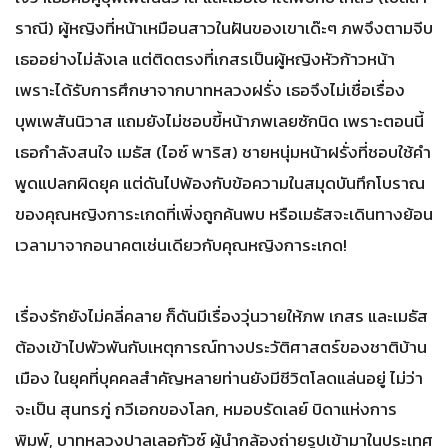
ราณี) ผู้หญิงที่หน้าเหมือนสาวในฝันของเขาเด๊ะๆ ภพจึงตามจีบ
เธออย่างไม่ลังเล แต่ติดตรงที่เกสรเป็นผู้หญิงหัวก้าวหน้า
เพราะได้รับการศึกษาจากบาทหลวงฝรั่ง เธอจึงไม่เชื่อเรื่อง
บุพเพสันนิวาส แถมยังไม่ชอบขี้หน้าภพเลยซักนิด เพราะตอนนี้
เธอกำลังสนใจ เมธัส (ไอซ์ พาริส) ชายหนุ่มหน้าฝรั่งที่ชอบใช้คำ
พูดแปลกผิดยุค แต่ดันไปพ้องกับข้อความในสมุดบันทึกโบราณ
ของคุณหญิงการะเกดที่เพิ่งถูกค้นพบ หรือเมธัสจะเดินทางย้อน
เวลามาจากอนาคตเช่นเดียวกับคุณหญิงการะเกด!
เรื่องรักยังไม่คลี่คลาย ก็ดันมีเรื่องวุ่นวายให้ภพ เกสร และเมธัส
ต้องเข้าไปพัวพันกับเหตุการณ์ทางประวัติศาสตร์ของชาติบ้าน
เมือง ในยุคที่บุคคลสำคัญหลายท่านยังมีชีวิตโลดแล่นอยู่ ไม่ว่า
จะเป็น สุนทรภู่ กวีเอกของโลก, หมอบรัดเลย์ บิดาแห่งการ
พิมพ์, บาทหลวงปาลเลอกัวซ์ ผู้นำกล้องถ่ายรูปเข้ามาในประเทศ