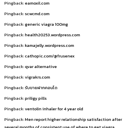
Pingback:
eamoxil.com
Pingback:
scwcmd.com
Pingback:
generic viagra 100mg
Pingback:
health20253.wordpress.com
Pingback:
kamajelly.wordpress.com
Pingback:
cathopic.com/@frusenex
Pingback:
qvar alternative
Pingback:
vigrakrs.com
Pingback:
รับขายฝากคอนโด
Pingback:
priligy pills
Pingback:
ventolin inhaler for 4 year old
Pingback:
Men report higher relationship satisfaction after
several months of consistent use of where to get viagra