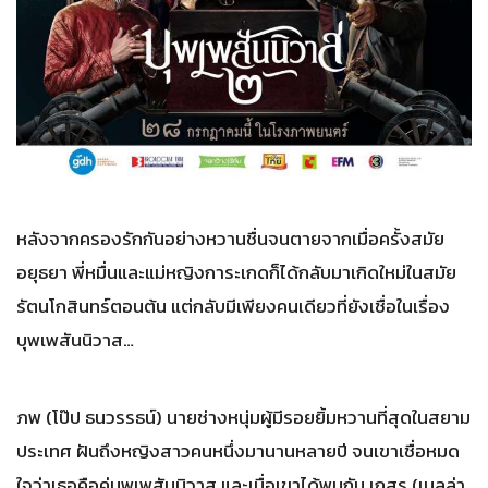
หลังจากครองรักกันอย่างหวานชื่นจนตายจากเมื่อครั้งสมัย
อยุธยา พี่หมื่นและแม่หญิงการะเกดก็ได้กลับมาเกิดใหม่ในสมัย
รัตนโกสินทร์ตอนต้น แต่กลับมีเพียงคนเดียวที่ยังเชื่อในเรื่อง
บุพเพสันนิวาส…
ภพ (โป๊ป ธนวรรธน์) นายช่างหนุ่มผู้มีรอยยิ้มหวานที่สุดในสยาม
ประเทศ ฝันถึงหญิงสาวคนหนึ่งมานานหลายปี จนเขาเชื่อหมด
ใจว่าเธอคือคู่บุพเพสันนิวาส และเมื่อเขาได้พบกับ เกสร (เบลล่า