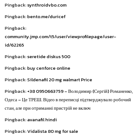
Pingback:
synthroidvbo.com
Pingback:
bento.me/duricef
Pingback:
community.jmp.com/t5/user/viewprofilepage/user-
id/62265
Pingback:
seretide diskus 500
Pingback:
buy cenforce online
Pingback:
Sildenafil 20 mg walmart Price
Pingback:
+38 0950663759 – Володимир (Сергій) Романенко,
Одеса – Це ТРЕШ. Відео в переписці підтверджувало робочий
стан, але при отриманні пристрій не включ
Pingback:
avanafil hindi
Pingback:
Vidalista 80 mg for sale