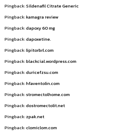
Pingback:
Sildenafil Citrate Generic
Pingback:
kamagra review
Pingback:
dapoxy 60 mg
Pingback:
dapoxetine.
Pingback:
lipitorbrl.com
Pingback:
blackcial.wordpress.com
Pingback:
duricefzsu.com
Pingback:
hfaventolin.com
Pingback:
stromectolhome.com
Pingback:
dostromectolit.net
Pingback:
zpak.net
Pingback:
clomiclom.com