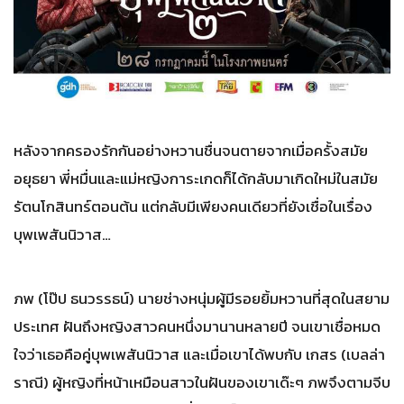
หลังจากครองรักกันอย่างหวานชื่นจนตายจากเมื่อครั้งสมัย
อยุธยา พี่หมื่นและแม่หญิงการะเกดก็ได้กลับมาเกิดใหม่ในสมัย
รัตนโกสินทร์ตอนต้น แต่กลับมีเพียงคนเดียวที่ยังเชื่อในเรื่อง
บุพเพสันนิวาส…
ภพ (โป๊ป ธนวรรธน์) นายช่างหนุ่มผู้มีรอยยิ้มหวานที่สุดในสยาม
ประเทศ ฝันถึงหญิงสาวคนหนึ่งมานานหลายปี จนเขาเชื่อหมด
ใจว่าเธอคือคู่บุพเพสันนิวาส และเมื่อเขาได้พบกับ เกสร (เบลล่า
ราณี) ผู้หญิงที่หน้าเหมือนสาวในฝันของเขาเด๊ะๆ ภพจึงตามจีบ