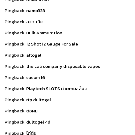
Pingback:
namo333
Pingback:
ลวดสลิง
Pingback:
Bulk Ammunition
Pingback:
12 Shot 12 Gauge For Sale
Pingback:
altogel
Pingback:
the cali company disposable vapes
Pingback:
socom 16
Pingback:
Playtech SLOTS ค่ายเกมสล็อต
Pingback:
rtp dultogel
Pingback:
ต่อผม
Pingback:
dultogel 4d
Pingback:
ไก่ตัน