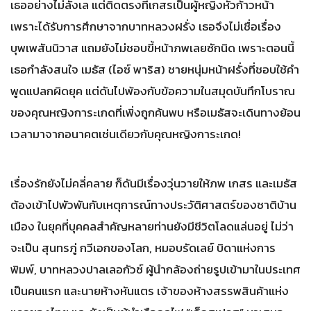
เธออย่างไม่ลังเล แต่ติดตรงที่เกสรเป็นผู้หญิงหัวก้าวหน้า
เพราะได้รับการศึกษาจากบาทหลวงฝรั่ง เธอจึงไม่เชื่อเรื่อง
บุพเพสันนิวาส แถมยังไม่ชอบขี้หน้าภพเลยซักนิด เพราะตอนนี้
เธอกำลังสนใจ เมธัส (ไอซ์ พาริส) ชายหนุ่มหน้าฝรั่งที่ชอบใช้คำ
พูดแปลกผิดยุค แต่ดันไปพ้องกับข้อความในสมุดบันทึกโบราณ
ของคุณหญิงการะเกดที่เพิ่งถูกค้นพบ หรือเมธัสจะเดินทางย้อน
เวลามาจากอนาคตเช่นเดียวกับคุณหญิงการะเกด!
เรื่องรักยังไม่คลี่คลาย ก็ดันมีเรื่องวุ่นวายให้ภพ เกสร และเมธัส
ต้องเข้าไปพัวพันกับเหตุการณ์ทางประวัติศาสตร์ของชาติบ้าน
เมือง ในยุคที่บุคคลสำคัญหลายท่านยังมีชีวิตโลดแล่นอยู่ ไม่ว่า
จะเป็น สุนทรภู่ กวีเอกของโลก, หมอบรัดเลย์ บิดาแห่งการ
พิมพ์, บาทหลวงปาลเลอกัวซ์ ผู้นำกล้องถ่ายรูปเข้ามาในประเทศ
เป็นคนแรก และนายห้างหันแตร เจ้าของห้างสรรพสินค้าแห่ง