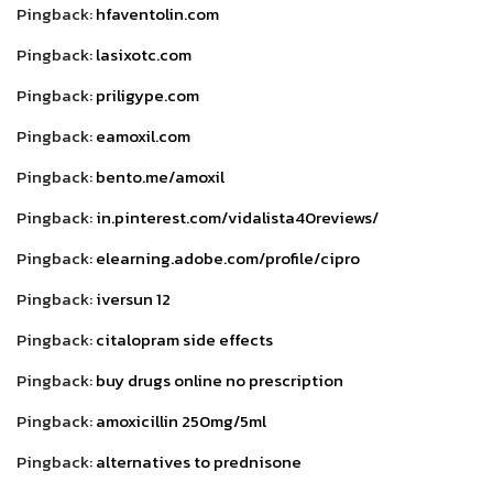
Pingback:
hfaventolin.com
Pingback:
lasixotc.com
Pingback:
priligype.com
Pingback:
eamoxil.com
Pingback:
bento.me/amoxil
Pingback:
in.pinterest.com/vidalista40reviews/
Pingback:
elearning.adobe.com/profile/cipro
Pingback:
iversun 12
Pingback:
citalopram side effects
Pingback:
buy drugs online no prescription
Pingback:
amoxicillin 250mg/5ml
Pingback:
alternatives to prednisone