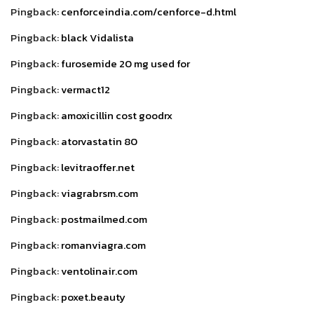
Pingback:
cenforceindia.com/cenforce-d.html
Pingback:
black Vidalista
Pingback:
furosemide 20 mg used for
Pingback:
vermact12
Pingback:
amoxicillin cost goodrx
Pingback:
atorvastatin 80
Pingback:
levitraoffer.net
Pingback:
viagrabrsm.com
Pingback:
postmailmed.com
Pingback:
romanviagra.com
Pingback:
ventolinair.com
Pingback:
poxet.beauty