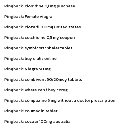
Pingback:
clonidine 0,1 mg purchase
Pingback:
Female viagra
Pingback:
clozaril 100mg united states
Pingback:
colchicine 0,5 mg coupon
Pingback:
symbicort inhaler tablet
Pingback:
buy cialis online
Pingback:
Viagra 50 mg
Pingback:
combivent 50/20mcg tablets
Pingback:
where can i buy coreg
Pingback:
compazine 5 mg without a doctor prescription
Pingback:
coumadin tablet
Pingback:
cozaar 100mg australia