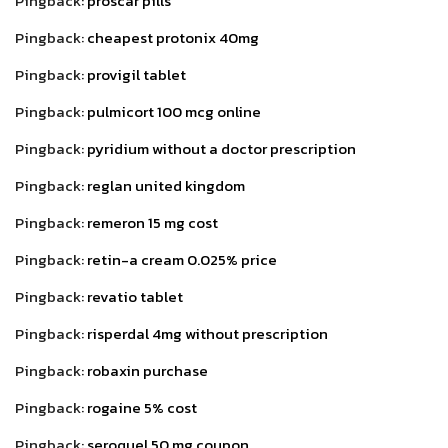
Pingback:
proscar pills
Pingback:
cheapest protonix 40mg
Pingback:
provigil tablet
Pingback:
pulmicort 100 mcg online
Pingback:
pyridium without a doctor prescription
Pingback:
reglan united kingdom
Pingback:
remeron 15 mg cost
Pingback:
retin-a cream 0.025% price
Pingback:
revatio tablet
Pingback:
risperdal 4mg without prescription
Pingback:
robaxin purchase
Pingback:
rogaine 5% cost
Pingback:
seroquel 50 mg coupon