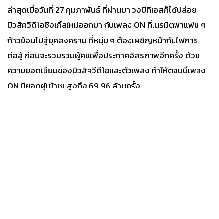
ล่าสุดเมื่อวันที่ 27 กุมภาพันธ์ ที่ผ่านมา วงบีทีเอสก็ได้ปล่อย
มิวสิควีดีโอซิงเกิ้ลใหม่ออกมา กับเพลง ON ที่เนรมิตพาแฟน ๆ
ก้าวย้อนไปสู่ยุคสงคราม ที่หนุ่ม ๆ ต้องเผชิญหน้ากับไฟการ
ต่อสู้ ก่อนจะรวบรวมผู้คนเพื่อประกาศอิสรภาพอีกครั้ง ด้วย
ความยอดเยี่ยมของมิวสิควีดีโอและตัวเพลง ทำให้ตอนนี้เพลง
ON มียอดผู้เข้าชมสูงถึง 69.96 ล้านครั้ง