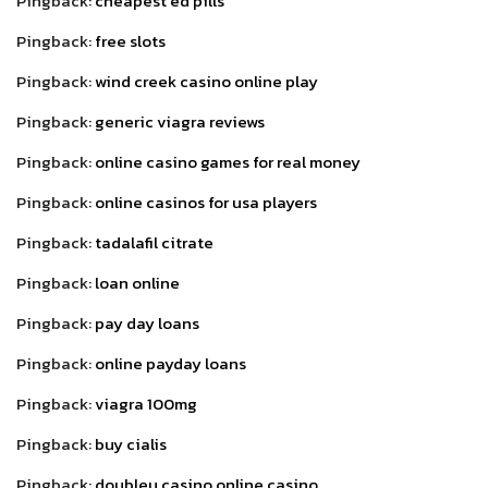
Pingback:
cheapest ed pills
Pingback:
free slots
Pingback:
wind creek casino online play
Pingback:
generic viagra reviews
Pingback:
online casino games for real money
Pingback:
online casinos for usa players
Pingback:
tadalafil citrate
Pingback:
loan online
Pingback:
pay day loans
Pingback:
online payday loans
Pingback:
viagra 100mg
Pingback:
buy cialis
Pingback:
doubleu casino online casino