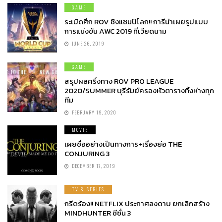
GAME
ระเบิดศึก ROV ชิงแชมป์โลก!! การีน่าเผยรูปแบบ
การแข่งขัน AWC 2019 ที่เวียดนาม
JUNE 26, 2019
GAME
สรุปผลครึ่งทาง ROV PRO LEAGUE
2020/SUMMER บุรีรัมย์ครองหัวตารางทิ้งห่างทุก
ทีม
FEBRUARY 19, 2020
MOVIE
เผยชื่ออย่างเป็นทางการ+เรื่องย่อ THE
CONJURING 3
DECEMBER 17, 2019
TV & SERIES
กรีดร้อง!! NETFLIX ประกาศลงดาบ ยกเลิกสร้าง
MINDHUNTER ซีซั่น 3