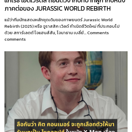
แกเร็ธ เอ็ดเวิร์ดส์ ถอนตัวจากบทบาทผู้กำกับหนัง
ภาคต่อของ JURASSIC WORLD REBIRTH
แม้ว่าทีมนักแสดงหลักชุดเดิมของภาพยนตร์ Jurassic World
Rebirth (2025) หรือ จูราสสิค เวิลด์ กำเนิดชีวิตใหม่ ที่ประกอบไป
ด้วย สการ์เลตต์ โจแฮนส์สัน, โจนาธาน เบลี่ย์… Comments
comments