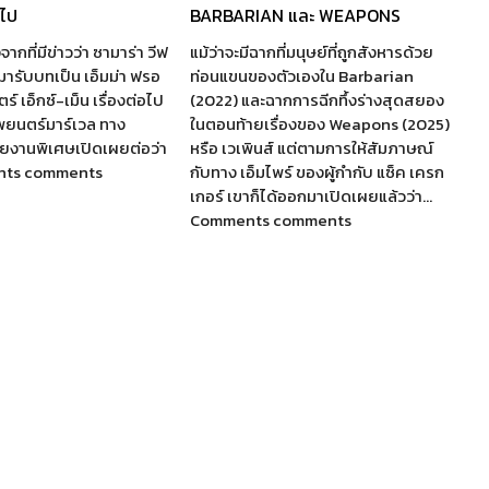
อไป
BARBARIAN และ WEAPONS
จากที่มีข่าวว่า ซามาร่า วีฟ
แม้ว่าจะมีฉากที่มนุษย์ที่ถูกสังหารด้วย
ห้มารับบทเป็น เอ็มม่า ฟรอ
ท่อนแขนของตัวเองใน Barbarian
์ เอ็กซ์-เม็น เรื่องต่อไป
(2022) และฉากการฉีกทึ้งร่างสุดสยอง
พยนตร์มาร์เวล ทาง
ในตอนท้ายเรื่องของ Weapons (2025)
รายงานพิเศษเปิดเผยต่อว่า
หรือ เวเพินส์ แต่ตามการให้สัมภาษณ์
nts comments
กับทาง เอ็มไพร์ ของผู้กำกับ แซ็ค เครก
เกอร์ เขาก็ได้ออกมาเปิดเผยแล้วว่า…
Comments comments