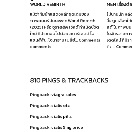
WORLD REBIRTH
MEN เรื่องต่
แม้ว่าทีมนักแสดงหลักชุดเดิมของ
ไม่นานนัก หลัง
ภาพยนตร์ Jurassic World Rebirth
วิ่ง ถูกเลือกใ
(2025) หรือ จูราสสิค เวิลด์ กำเนิดชีวิต
สต์ ในภาพยนตร
ใหม่ ที่ประกอบไปด้วย สการ์เลตต์ โจ
ในจักรวาลภา
แฮนส์สัน, โจนาธาน เบลี่ย์… Comments
เดดไลน์ ก็มี
comments
คิต… Comme
810 PINGS & TRACKBACKS
Pingback:
viagra sales
Pingback:
cialis otc
Pingback:
cialis pills
Pingback:
cialis 5mg price