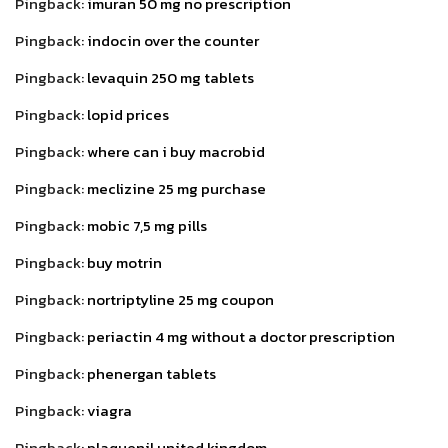
Pingback:
imuran 50 mg no prescription
Pingback:
indocin over the counter
Pingback:
levaquin 250 mg tablets
Pingback:
lopid prices
Pingback:
where can i buy macrobid
Pingback:
meclizine 25 mg purchase
Pingback:
mobic 7,5 mg pills
Pingback:
buy motrin
Pingback:
nortriptyline 25 mg coupon
Pingback:
periactin 4 mg without a doctor prescription
Pingback:
phenergan tablets
Pingback:
viagra
Pingback:
plaquenil united kingdom