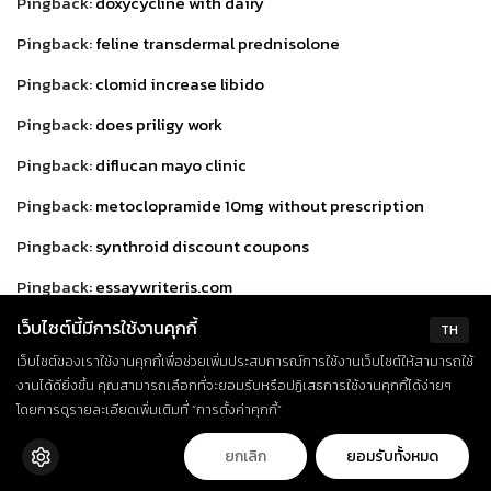
Pingback:
doxycycline with dairy
Pingback:
feline transdermal prednisolone
Pingback:
clomid increase libido
Pingback:
does priligy work
Pingback:
diflucan mayo clinic
Pingback:
metoclopramide 10mg without prescription
Pingback:
synthroid discount coupons
Pingback:
essaywriteris.com
Pingback:
best online essay writer
เว็บไซต์นี้มีการใช้งานคุกกี้
TH
เว็บไซต์ของเราใช้งานคุกกี้เพื่อช่วยเพิ่มประสบการณ์การใช้งานเว็บไซต์ให้สามารถใช้
Pingback:
best propecia prices
งานได้ดียิ่งขึ้น คุณสามารถเลือกที่จะยอมรับหรือปฏิเสธการใช้งานคุกกี้ได้ง่ายๆ
Pingback:
viagra cialis sample pack
โดยการดูรายละเอียดเพิ่มเติมที่ “การตั้งค่าคุกกี้”
Pingback:
neurontin hair loss
ยกเลิก
ยอมรับทั้งหมด
Pingback:
metformin longevity study