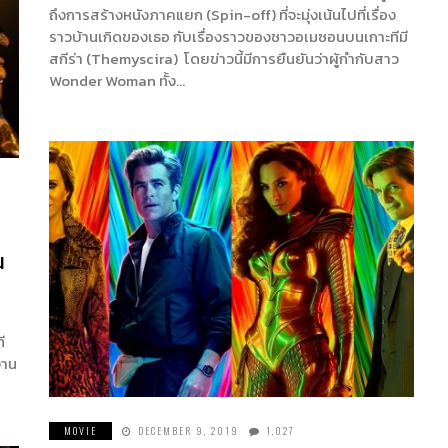
ถึงการสร้างหนังภาคแยก (Spin-off) ที่จะมุ่งเน้นไปที่เรื่อง
ราวบ้านเกิดของเธอ กับเรื่องราวของชาวอเมซอนบนเกาะทีมี
สกีร่า (Themyscira) โดยข่าวนี้มีการยืนยันว่าผู้กำกับสาว
Wonder Woman ทั้ง…
น
ี
งาน
MOVIE
DECEMBER 9, 2019
1,027