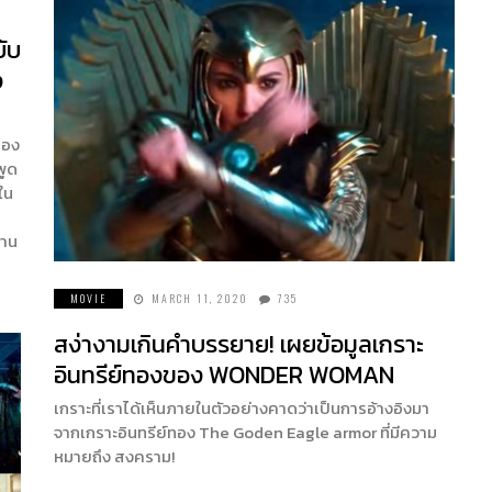
ับ
ง
ของ
พูด
ใน
งาน
MOVIE
MARCH 11, 2020
735
สง่างามเกินคำบรรยาย! เผยข้อมูลเกราะ
อินทรีย์ทองของ WONDER WOMAN
เกราะที่เราได้เห็นภายในตัวอย่างคาดว่าเป็นการอ้างอิงมา
จากเกราะอินทรีย์ทอง The Goden Eagle armor ที่มีความ
หมายถึง สงคราม!