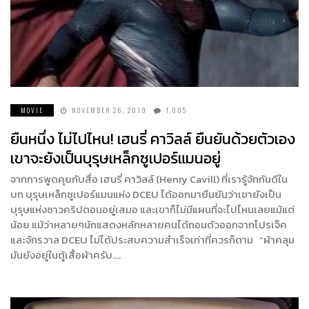
MOVIE
NOVEMBER 26, 2019
1,005
ยืนหนึ่ง ไม่ไปไหน! เฮนรี่ คาวิลล์ ยืนยันด้วยตัวเอง
เขาจะยังเป็นบุรุษเหล็กซูเปอร์แมนอยู่
จากการพูดคุยกับสื่อ เฮนรี่ คาวิลล์ (Henry Cavill) ที่เรารู้จักกันดีใน
บท บุรุษเหล็กซูเปอร์แมนแห่ง DCEU ได้ออกมายืนยันว่าเขายังเป็น
บุรุษแห่งชาวคริปตอนอยู่เสมอ และเขาก็ไม่มีแผนที่จะไปไหนเลยแม้แต่
น้อย แม้ว่าหลายๆนักแสดงหลักหลายคนได้ถอนตัวออกจากโปรเจ็ค
และจักรวาล DCEU ไม่ได้ประสบความสำเร็จเท่าที่ควรก็ตาม “ผ้าคลุม
มันยังอยู่ในตู้เสื้อผ้าครับ….