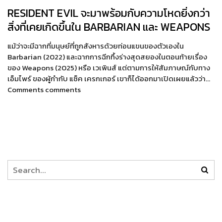
RESIDENT EVIL จะมาพร้อมกับความโหดยิ่งกว่า
สิ่งที่เคยเกิดขึ้นใน BARBARIAN และ WEAPONS
แม้ว่าจะมีฉากที่มนุษย์ที่ถูกสังหารด้วยท่อนแขนของตัวเองใน
Barbarian (2022) และฉากการฉีกทึ้งร่างสุดสยองในตอนท้ายเรื่อง
ของ Weapons (2025) หรือ เวเพินส์ แต่ตามการให้สัมภาษณ์กับทาง
เอ็มไพร์ ของผู้กำกับ แซ็ค เครกเกอร์ เขาก็ได้ออกมาเปิดเผยแล้วว่า…
Comments comments