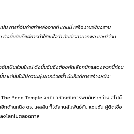
างเช่น การที่ฉันถ่ายทำหลังจากที่ แดนนี่ เสร็จงานเพียงสาม
ง ดังนั้นมันก็แค่การทำให้แน่ใจว่า ฉันมีเวลามากพอ และมีส่วน
งฉันเป็นส่วนใหญ่ ดังนั้นฉันจึงต้องคัดเลือกนักแสดงพวกนี้ก่อน
น แต่นั่นไม่ใช่ความยุ่งยากด้วยซํ้า มันก็แค่การสร้างหนัง”
 The Bone Temple จะเกี่ยวข้องกับการพบกันระหว่าง สไปค์
ีกด้านหนึ่ง ดร. เคลสัน ก็ได้สานสัมพันธ์กับ แซมซัน ผู้ติดเชื้อ
ยนแปลงโลกไปตลอดกาล