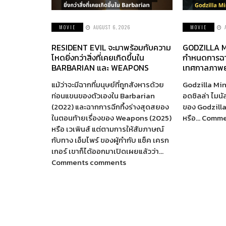
MOVIE
AUGUST 6, 2026
MOVIE
RESIDENT EVIL จะมาพร้อมกับความ
GODZILLA M
โหดยิ่งกว่าสิ่งที่เคยเกิดขึ้นใน
กำหนดการฉา
BARBARIAN และ WEAPONS
เทศกาลภาพย
แม้ว่าจะมีฉากที่มนุษย์ที่ถูกสังหารด้วย
Godzilla Min
ท่อนแขนของตัวเองใน Barbarian
อดซิลล่า ไมนั
(2022) และฉากการฉีกทึ้งร่างสุดสยอง
ของ Godzill
ในตอนท้ายเรื่องของ Weapons (2025)
หรือ… Comm
หรือ เวเพินส์ แต่ตามการให้สัมภาษณ์
กับทาง เอ็มไพร์ ของผู้กำกับ แซ็ค เครก
เกอร์ เขาก็ได้ออกมาเปิดเผยแล้วว่า…
Comments comments