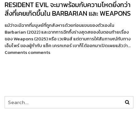
RESIDENT EVIL จะมาพร้อมกับความโหดยิ่งกว่า
สิ่งที่เคยเกิดขึ้นใน BARBARIAN และ WEAPONS
แม้ว่าจะมีฉากที่มนุษย์ที่ถูกสังหารด้วยท่อนแขนของตัวเองใน
Barbarian (2022) และฉากการฉีกทึ้งร่างสุดสยองในตอนท้ายเรื่อง
ของ Weapons (2025) หรือ เวเพินส์ แต่ตามการให้สัมภาษณ์กับทาง
เอ็มไพร์ ของผู้กำกับ แซ็ค เครกเกอร์ เขาก็ได้ออกมาเปิดเผยแล้วว่า…
Comments comments