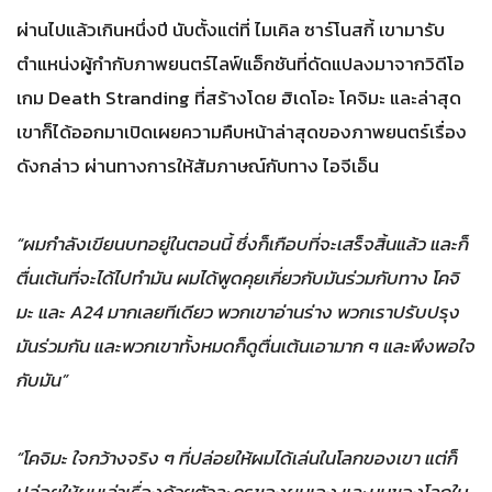
ผ่านไปแล้วเกินหนึ่งปี นับตั้งแต่ที่ ไมเคิล ซาร์โนสกี้ เขามารับ
ตำแหน่งผู้กำกับภาพยนตร์ไลฟ์แอ็กชันที่ดัดแปลงมาจากวิดีโอ
เกม Death Stranding ที่สร้างโดย ฮิเดโอะ โคจิมะ และล่าสุด
เขาก็ได้ออกมาเปิดเผยความคืบหน้าล่าสุดของภาพยนตร์เรื่อง
ดังกล่าว ผ่านทางการให้สัมภาษณ์กับทาง ไอจีเอ็น
“ผมกำลังเขียนบทอยู่ในตอนนี้ ซึ่งก็เกือบที่จะเสร็จสิ้นแล้ว และก็
ตื่นเต้นที่จะได้ไปทำมัน ผมได้พูดคุยเกี่ยวกับมันร่วมกับทาง โคจิ
มะ และ A24 มากเลยทีเดียว พวกเขาอ่านร่าง พวกเราปรับปรุง
มันร่วมกัน และพวกเขาทั้งหมดก็ดูตื่นเต้นเอามาก ๆ และพึงพอใจ
กับมัน”
“โคจิมะ ใจกว้างจริง ๆ ที่ปล่อยให้ผมได้เล่นในโลกของเขา แต่ก็
ปล่อยให้ผมเล่าเรื่องด้วยตัวละครของผมเอง และมุมของโลกใบ