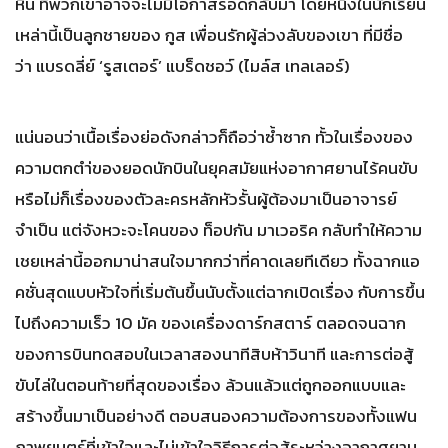
หิน ที่พวกเขาอาจจะไม่มีโอกาสรอดกลับมา โดยหนึ่งในนักเรียน
เหล่านี้เป็นลูกชายของ กูส เพื่อนรักผู้ล่วงลับของเขา ที่มีชื่อ
ว่า แบรดลี่ย์ ‘รูสเตอร์’ แบร็ดชอว์ (ไมล์ส เทลเลอร์)
แน่นอนว่าเนื้อเรื่องย่อดังกล่าวก็ถือว่าซํ้าซาก ทั้วในเรื่องของ
ความตกตำ่ของยอดนักบินในยุคสมัยแห่งอากาศยานไร้คนขับ
หรือไม่ก็เรื่องของตัวละครหลักหัวรั้นผู้ต้องมาเป็นอาจารย์
จำเป็น แต่จังหวะจะโคนของ ท็อปกัน มาเวอริค กลับทำให้ความ
เชยเหล่านี้ออกมาน่าสนใจมากกว่าที่คาดเลยทีเดียว ทั้งฉากแอ
คชั่นสุดแบบหัวใจที่เริ่มต้นขึ้นนับตั้งแต่ฉากเปิดเรื่อง กับการขึ้น
ไปถึงความเร็ว 10 มัค ของเครื่องดาร์กสตาร์ ตลอดจนฉาก
ของการบินทดสอบในเวลาสองนาทีสิบห้าวินาที และการต่อสู้
ขับไล่ในตอนท้ายที่สุดของเรื่อง ล้วนแล้วแต่ถูกออกแบบและ
สร้างขึ้นมาเป็นอย่างดี ตอบสนองความต้องการของทั้งแฟน
ภาพยนตร์ที่เข้าใจและไม่เข้าใจวิธีการต่อสู้ระหว่างอากาศยาน