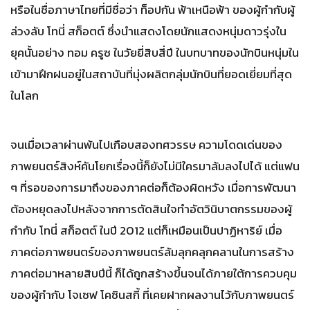
หรือในชื่อภาษาไทยที่มีชื่อว่า ท็อปกัน ฟ้าเหนือฟ้า ของผู้กำกับผู้
ล่วงลับ โทนี่ สก็อตต์ ซึ่งนำแสดงโดยนักแสดงหนุ่มดาวรุ่งใน
ยุคนั้นอย่าง ทอม ครูซ ในวัยยี่สิบสี่ปี ในบทบาทของนักบินหนุ่มใน
เข้ามาฝึกฝนอยู่ในสถาบันที่มุ่งผลิตกลุ่มนักบินที่ยอดเยี่ยมที่สุด
ในโลก
จนเมื่อเวลาผ่านพ้นไปเกือบสองทศวรรษ ความโดดเด่นของ
ภาพยนตร์สิงห์คันโยกเรื่องนี้ก็ยังไม่มีใครมาล้มลงไปได้ แต่แฟน
ๆ ที่รอของการมาถึงของภาคต่อก็ต้องผิดหวัง เมื่อการพัฒนา
ต้องหยุดลงไปหลังจากการตัดสินใจทำอัตวินิบาตกรรมของผู้
กำกับ โทนี่ สก็อตต์ ในปี 2012 แต่ก็เหมือนเป็นปาฏิหาริย์ เมื่อ
ภาคต่อภาพยนตร์ของภาพยนตร์ล้มลุกคลุกคลานในการสร้าง
ภาคต่อมาหลายสิบปีนี้ ก็ได้ถูกสร้างขึ้นจนได้ภายใต้การควบคุม
ของผู้กำกับ โจเซฟ โคซินสกี้ ที่เคยฝากผลงานไว้กับภาพยนตร์