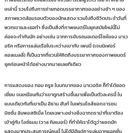
เหล่านี้ รวมไปถึงการถ่ายทอดบรรยากาศของอย่างช้า ๆ ของ
สภาพแวดล้อมรอบตัวของนักแสดง รวมไปถึงชีวิตประจำวันที่
พวกเขาและเธอทำ ซึ่งเป็นสิ่งที่ภาพยนตร์ในยุคสมัยใหม่นี้ไม่
ค่อยจะทำกันนัก อย่างเช่น ฉากการขับรถมอเตอร์ไซค์ของ มาเว
อริค หรือการแล่นเรือใบระหว่างเขากับ เพนนี่ (เจนนิเฟอร์
คอลเนลลี่) ก็เป็นฉากที่ชวนให้คิดถึงบรรยากาศของภาพยนตร์
ยุคก่อนหน้าได้อย่างมากมายเลยทีเดียว
การแสดงของ ทอม ครูซ ในบทบาทของ มาเวอริค ก็ทำได้ยอด
เยี่ยม จนเหมือนกันว่าเขาถูกสร้างขึ้นมาเพื่อเป็นตัวละครนี้ ใน
แบบเดียวกับที่เขาเป็น อีธาน ฮันท์ ในเฟรนไชส์ยอดจารชน
มิชชั่น อิมพอสซิเบิ้ล โดยเฉพาะอย่างยิ่งฉากดราม่าที่เขาต้อง
เข้าคู่กับ ไอซ์แมน (วาล คิลเมอร์) ที่ทำให้เราได้ดูว่ายอดนัก
แสดงมากประสบการณ์คนนี้ ไม่ได้มีดีแต่การเล่นฉากแอคชั่น