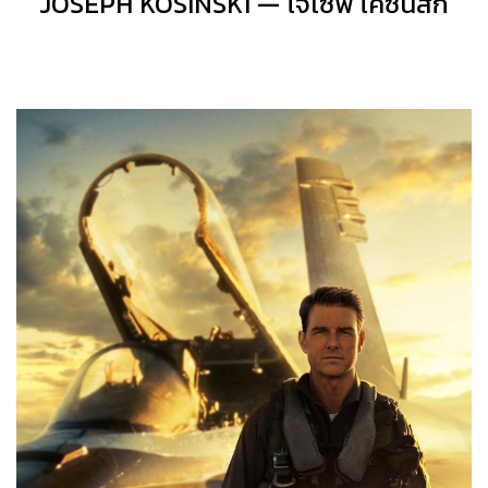
JOSEPH KOSINSKI — โจเซฟ โคซินสกี้