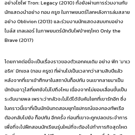
อย่างไซไฟ Tron: Legacy (2010) ทั้งยังผ่านการร่วมงานกับ
นักแสดงนำอย่าง ทอม ครูซ ในภาพยนตร์โลกหลังการล่มสลาย
อย่าง Oblivion (2013) และร่วมงานนักแสดงสมบทบอย่าง
ไมล์ส เทลเลอร์ ในภาพยนตร์นักดับไฟป่าหฤโหด Only the
Brave (2017)
โดยภาคต่อนี้จะเป็นเรื่องราวของตัวเอกคนเดิม อย่าง พีท ‘มาเว
อริค’ มิทเชล (ทอม ครูซ) ที่ผ่านไปเป็นเวลากว่าสามสิบปีแล้ว
หลังจากที่เขาเข้าศึกษาในสถาบันท็อปกัน จนเขากลายมาเป็น
นักบินอาวุโสที่ยศยังไม่ไปถึงไหน เนื่องจากไม่ยอมเลื่อนขั้นเป็น
ระดับนายพล เพราะว่ากลัวจะไม่ได้ได้จับคันโยกที่เขารักอีก ซึ่ง
ในคราวนี้เขาที่เป็นนักบินทดสอบยุทโธปกรณ์ของกองทัพเรือ
ต้องกลับไปยัง ท็อปกัน อีกครั้ง ก่อนที่เขาจะถูกปลดประจำการ
เพื่อที่จะไปฝึกสอนนักเรียนรุ่นใหม่ที่จะต้องไปทำภารกิจสุดโหด