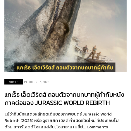
MOVIE
AUGUST 7, 2026
แกเร็ธ เอ็ดเวิร์ดส์ ถอนตัวจากบทบาทผู้กำกับหนัง
ภาคต่อของ JURASSIC WORLD REBIRTH
แม้ว่าทีมนักแสดงหลักชุดเดิมของภาพยนตร์ Jurassic World
Rebirth (2025) หรือ จูราสสิค เวิลด์ กำเนิดชีวิตใหม่ ที่ประกอบไป
ด้วย สการ์เลตต์ โจแฮนส์สัน, โจนาธาน เบลี่ย์… Comments