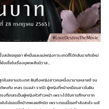
งสมัยอยุธยา พี่หมื่นและแม่หญิงการะเกดก็ได้กลับมาเกิดใหม่
ยังเชื่อในเรื่องบุพเพสันนิวาส…
นที่สุดในสยามประเทศ ฝันถึงหญิงสาวคนหนึ่งมานานหลายปี จน
ได้พบกับ เกสร (เบลล่า ราณี) ผู้หญิงที่หน้าเหมือนสาวในฝัน
รงที่เกสรเป็นผู้หญิงหัวก้าวหน้า เพราะได้รับการศึกษาจาก
ถมยังไม่ชอบขี้หน้าภพเลยซักนิด เพราะตอนนี้เธอกำลังสนใจ เมธั