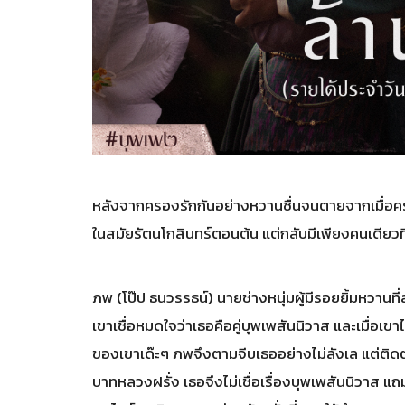
หลังจากครองรักกันอย่างหวานชื่นจนตายจากเมื่อครั้
ในสมัยรัตนโกสินทร์ตอนต้น แต่กลับมีเพียงคนเดียวที่
ภพ (โป๊ป ธนวรรธน์) นายช่างหนุ่มผู้มีรอยยิ้มหวา
เขาเชื่อหมดใจว่าเธอคือคู่บุพเพสันนิวาส และเมื่อเขา
ของเขาเด๊ะๆ ภพจึงตามจีบเธออย่างไม่ลังเล แต่ติดต
บาทหลวงฝรั่ง เธอจึงไม่เชื่อเรื่องบุพเพสันนิวาส แ