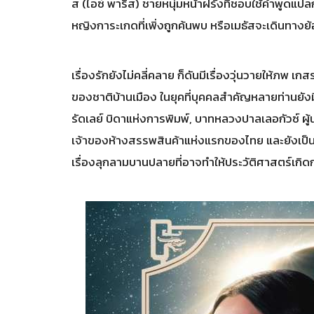
ส (ไอซ์ พาริส) ชายหนุ่มหน้าฝรั่งที่ชอบใช้คำพูด
หญิงการะเกดที่เพิ่งถูกค้นพบ หรือเมธัสจะเดินทา
เรื่องรักยังไม่คลี่คลาย ก็ดันมีเรื่องวุ่นวายให้ภพ 
ของชาติบ้านเมือง ในยุคที่บุคคลสำคัญหลายท่านยังมี
รัดเลย์ บิดาแห่งการพิมพ์, บาทหลวงปาลเลอกัวซ์ ผ
เจ้าของห้างสรรพสินค้าแห่งแรกของไทย และยังเป็น
เรื่องลุกลามบานปลายที่อาจทำให้ประวัติศาสตร์เกิ