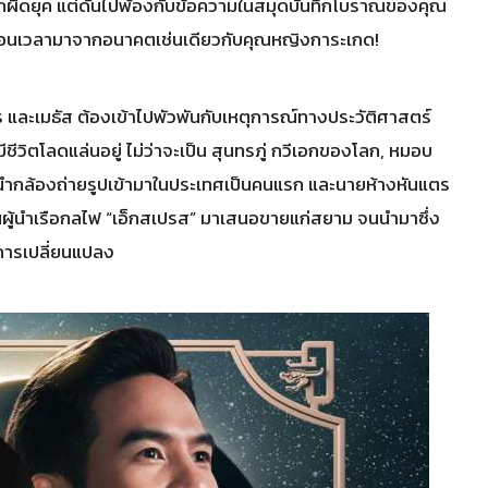
แปลกผิดยุค แต่ดันไปพ้องกับข้อความในสมุดบันทึกโบราณของคุณ
งย้อนเวลามาจากอนาคตเช่นเดียวกับคุณหญิงการะเกด!
เกสร และเมธัส ต้องเข้าไปพัวพันกับเหตุการณ์ทางประวัติศาสตร์
ชีวิตโลดแล่นอยู่ ไม่ว่าจะเป็น สุนทรภู่ กวีเอกของโลก, หมอบ
ู้นำกล้องถ่ายรูปเข้ามาในประเทศเป็นคนแรก และนายห้างหันแตร
ผู้นำเรือกลไฟ “เอ็กสเปรส” มาเสนอขายแก่สยาม จนนำมาซึ่ง
ดการเปลี่ยนแปลง