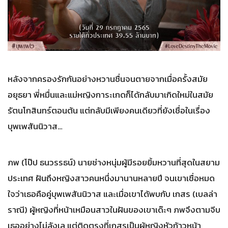
หลังจากครองรักกันอย่างหวานชื่นจนตายจากเมื่อครั้งสมัย
อยุธยา พี่หมื่นและแม่หญิงการะเกดก็ได้กลับมาเกิดใหม่ในสมัย
รัตนโกสินทร์ตอนต้น แต่กลับมีเพียงคนเดียวที่ยังเชื่อในเรื่อง
บุพเพสันนิวาส…
ภพ (โป๊ป ธนวรรธน์) นายช่างหนุ่มผู้มีรอยยิ้มหวานที่สุดในสยาม
ประเทศ ฝันถึงหญิงสาวคนหนึ่งมานานหลายปี จนเขาเชื่อหมด
ใจว่าเธอคือคู่บุพเพสันนิวาส และเมื่อเขาได้พบกับ เกสร (เบลล่า
ราณี) ผู้หญิงที่หน้าเหมือนสาวในฝันของเขาเด๊ะๆ ภพจึงตามจีบ
เธออย่างไม่ลังเล แต่ติดตรงที่เกสรเป็นผู้หญิงหัวก้าวหน้า