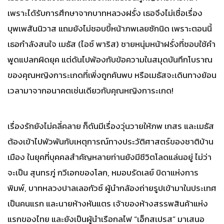
เพราะได้รับการศึกษาจากบาทหลวงฝรั่ง เธอจึงไม่เชื่อเรื่อง
บุพเพสันนิวาส แถมยังไม่ชอบขี้หน้าภพเลยซักนิด เพราะตอนนี้
เธอกำลังสนใจ เมธัส (ไอซ์ พาริส) ชายหนุ่มหน้าฝรั่งที่ชอบใช้คำ
พูดแปลกผิดยุค แต่ดันไปพ้องกับข้อความในสมุดบันทึกโบราณ
ของคุณหญิงการะเกดที่เพิ่งถูกค้นพบ หรือเมธัสจะเดินทางย้อน
เวลามาจากอนาคตเช่นเดียวกับคุณหญิงการะเกด!
เรื่องรักยังไม่คลี่คลาย ก็ดันมีเรื่องวุ่นวายให้ภพ เกสร และเมธัส
ต้องเข้าไปพัวพันกับเหตุการณ์ทางประวัติศาสตร์ของชาติบ้าน
เมือง ในยุคที่บุคคลสำคัญหลายท่านยังมีชีวิตโลดแล่นอยู่ ไม่ว่า
จะเป็น สุนทรภู่ กวีเอกของโลก, หมอบรัดเลย์ บิดาแห่งการ
พิมพ์, บาทหลวงปาลเลอกัวซ์ ผู้นำกล้องถ่ายรูปเข้ามาในประเทศ
เป็นคนแรก และนายห้างหันแตร เจ้าของห้างสรรพสินค้าแห่ง
แรกของไทย และยังเป็นผู้นำเรือกลไฟ “เอ็กสเปรส” มาเสนอ