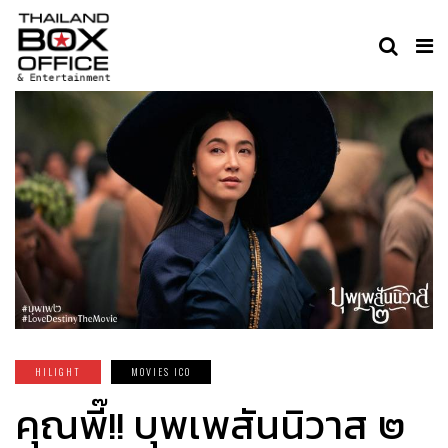
HILIGHT
MOVIES ICO
คุณพี๊!! บุพเพสันนิวาส ๒