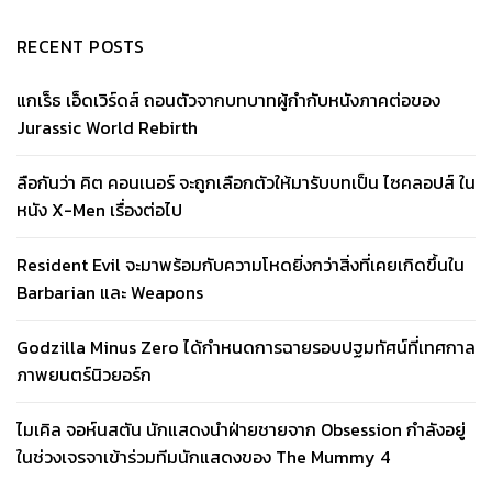
RECENT POSTS
แกเร็ธ เอ็ดเวิร์ดส์ ถอนตัวจากบทบาทผู้กำกับหนังภาคต่อของ
Jurassic World Rebirth
ลือกันว่า คิต คอนเนอร์ จะถูกเลือกตัวให้มารับบทเป็น ไซคลอปส์ ใน
หนัง X-Men เรื่องต่อไป
Resident Evil จะมาพร้อมกับความโหดยิ่งกว่าสิ่งที่เคยเกิดขึ้นใน
Barbarian และ Weapons
Godzilla Minus Zero ได้กำหนดการฉายรอบปฐมทัศน์ที่เทศกาล
ภาพยนตร์นิวยอร์ก
ไมเคิล จอห์นสตัน นักแสดงนำฝ่ายชายจาก Obsession กำลังอยู่
ในช่วงเจรจาเข้าร่วมทีมนักแสดงของ The Mummy 4