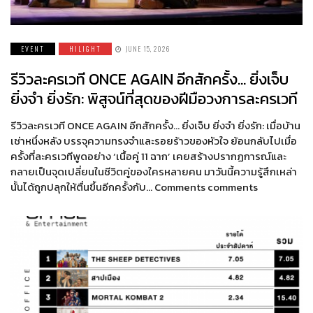
EVENT
HILIGHT
JUNE 15, 2026
รีวิวละครเวที ONCE AGAIN อีกสักครั้ง… ยิ่งเจ็บ
ยิ่งจำ ยิ่งรัก: พิสูจน์ที่สุดของฝีมือวงการละครเวที
รีวิวละครเวที ONCE AGAIN อีกสักครั้ง… ยิ่งเจ็บ ยิ่งจำ ยิ่งรัก: เมื่อบ้าน
เช่าหนึ่งหลัง บรรจุความทรงจำและรอยร้าวของหัวใจ ย้อนกลับไปเมื่อ
ครั้งที่ละครเวทีพูดอย่าง ‘เนื้อคู่ 11 ฉาก’ เคยสร้างปรากฏการณ์และ
กลายเป็นจุดเปลี่ยนในชีวิตคู่ของใครหลายคน มาวันนี้ความรู้สึกเหล่า
นั้นได้ถูกปลุกให้ตื่นขึ้นอีกครั้งกับ… Comments comments