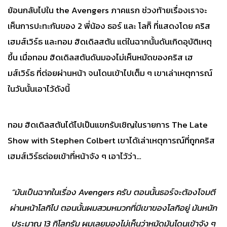
ย้อนกลับไปใน the Avengers ภาคแรก ช่วงท้ายเรื่องเราจะ
เห็นการปะทะกันของ 2 พี่น้อง ธอร์ และ โลกิิ ที่แสดงโดย คริส
เฮมส์เวิร์ธ และทอม ฮิดเดิลสตัน แต่ในฉากนั้นดันเกิดอุบัติเหตุ
ขึ้น เมื่อทอม ฮิดเดิลสตันดันมองไม่เห็นหมัดของคริส เฮ
มส์เวิร์ธ ที่ต่อยผ่านหน้า จนโดนเข้าไปเต็ม ๆ เขาเล่าเหตุการณ์
ในวันนั้นเอาไว้ดังนี้
ทอม ฮิดเดิลสตันได้ไปเป็นแขกรับเชิญในรายการ The Late
Show with Stephen Colbert เขาได้เล่าเหตุการณ์ที่ถูกคริส
เฮมส์เวิร์ธต่อยเข้าที่หน้าจัง ๆ เอาไว้ว่า…
“มันเป็นฉากในเรื่อง
Avengers
ครับ ตอนนั้นธอร์จะต้องโจมตี
ผ่านหน้าโลกิไป ตอนนั้นผมสวมหมวกที่มีเขาของโลกิอยู่ มันหนัก
ประมาณ 13
กิโลกรัม ผมเลยมองไม่เห็นว่าหมัดมันโดนเข้าจัง ๆ