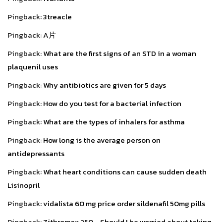
Pingback:
3treacle
Pingback:
A片
Pingback:
What are the first signs of an STD in a woman
plaquenil uses
Pingback:
Why antibiotics are given for 5 days
Pingback:
How do you test for a bacterial infection
Pingback:
What are the types of inhalers for asthma
Pingback:
How long is the average person on
antidepressants
Pingback:
What heart conditions can cause sudden death
Lisinopril
Pingback:
vidalista 60 mg price order sildenafil 50mg pills
Pingback:
Zithromax 250 - Should I be worried about taking