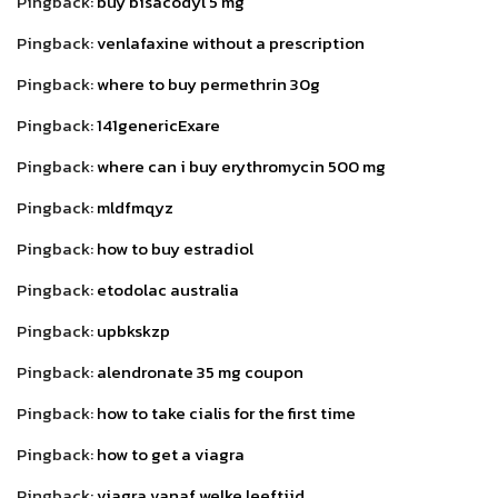
Pingback:
buy bisacodyl 5 mg
Pingback:
venlafaxine without a prescription
Pingback:
where to buy permethrin 30g
Pingback:
141genericExare
Pingback:
where can i buy erythromycin 500 mg
Pingback:
mldfmqyz
Pingback:
how to buy estradiol
Pingback:
etodolac australia
Pingback:
upbkskzp
Pingback:
alendronate 35 mg coupon
Pingback:
how to take cialis for the first time
Pingback:
how to get a viagra
Pingback:
viagra vanaf welke leeftijd