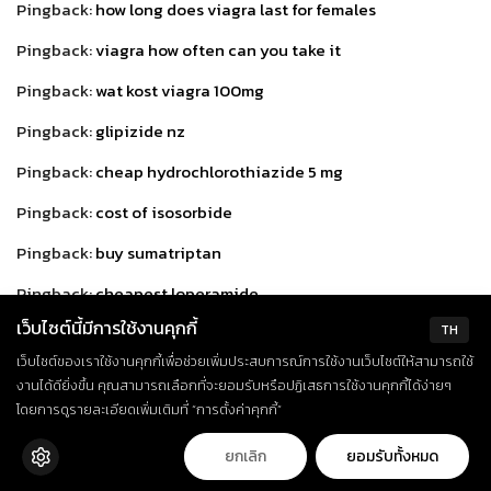
Pingback:
how long does viagra last for females
Pingback:
viagra how often can you take it
Pingback:
wat kost viagra 100mg
Pingback:
glipizide nz
Pingback:
cheap hydrochlorothiazide 5 mg
Pingback:
cost of isosorbide
Pingback:
buy sumatriptan
Pingback:
cheapest loperamide
เว็บไซต์นี้มีการใช้งานคุกกี้
TH
Pingback:
precio cialis 5 mg en farmacia
เว็บไซต์ของเราใช้งานคุกกี้เพื่อช่วยเพิ่มประสบการณ์การใช้งานเว็บไซต์ให้สามารถใช้
Pingback:
buy cialis online
งานได้ดียิ่งขึ้น คุณสามารถเลือกที่จะยอมรับหรือปฏิเสธการใช้งานคุกกี้ได้ง่ายๆ
โดยการดูรายละเอียดเพิ่มเติมที่ “การตั้งค่าคุกกี้”
Pingback:
viagra
Pingback:
azathioprine 25mg no prescription
ยกเลิก
ยอมรับทั้งหมด