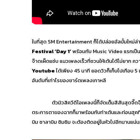
ในที่สุด SM Entertainment ก็ได้ปล่อยอัลบั้มใหม่ล่
Festival ‘Day 1’
พร้อมกับ Music Video แรกเป็นเ
จ๊าดเผ็ดแซ่บ แนวเพลงเร็วที่ชวนให้เต้นได้ไม่ยาก ค
Youtube
ได้เพียง 45 นาที ยอดวิวก็เก็บไปเกือบ 5
อันดับที่เท่าไรของชาร์ตเพลงเกาหลี
ตัวมิวสิควีดีโอเพลงนี้ก็จัดเต็มสีสันสุดจี๊ดจ๊าด
ตระการตาของฉากก็มาพร้อมกับท่าเต้นและท่อนฮุคที่ท
บิม ซาลาบิม ซิมซิม จะต้องติดอยู่ในหัวไปอีกนานแน่น