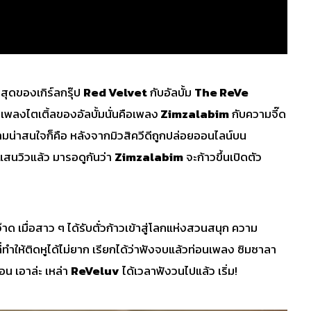
าสุดของเกิร์ลกรุ๊ป
Red Velvet
กับอัลบั้ม
The ReVe
พลงไตเติ้ลของอัลบั้มนั่นคือเพลง
Zimzalabim
กับความจี๊ด
วามน่าสนใจก็คือ หลังจากมิวสิควีดีถูกปล่อยออนไลน์บน
 แสนวิวแล้ว มารอดูกันว่า
Zimzalabim
จะก้าวขึ้นเปิดตัว
 เมื่อสาว ๆ ได้รับตั๋วก้าวเข้าสู่โลกแห่งสวนสนุก ความ
ำให้ติดหูได้ไม่ยาก เรียกได้ว่าฟังจบแล้วท่อนเพลง ซิมซาลา
อน เอาล่ะ เหล่า
ReVeluv
ได้เวลาฟังวนไปแล้ว เริ่ม!