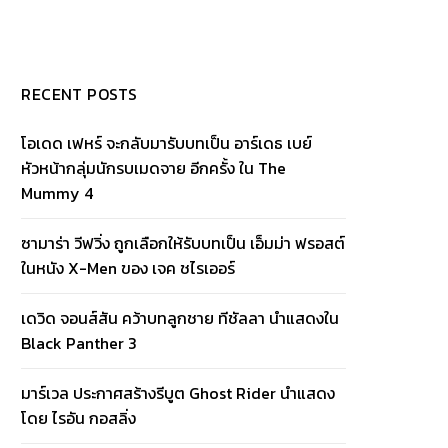
RECENT POSTS
โอเดด เฟหร์ จะกลับมารับบทเป็น อาร์เดธ เบย์
หัวหน้ากลุ่มนักรบเมดจาย อีกครั้ง ใน The
Mummy 4
ซามาร่า วีฟวิ่ง ถูกเลือกให้รับบทเป็น เอ็มม่า ฟรอสต์
ในหนัง X-Men ของ เจค ชไรเออร์
เดวิด จอนส์สัน คว้าบทลูกชาย ทีชัลลา นำแสดงใน
Black Panther 3
มาร์เวล ประกาศสร้างรีบูต Ghost Rider นำแสดง
โดย ไรอัน กอสลิ่ง