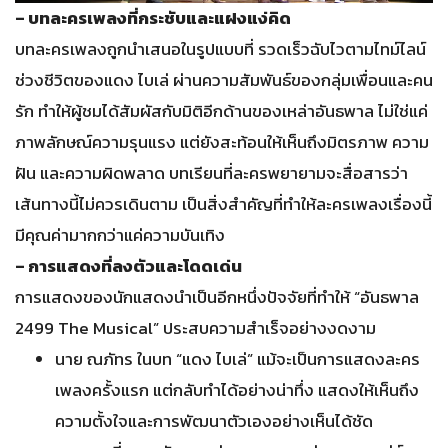
– บทละครเพลงที่กระชับและแฝงแง่คิด
บทละครเพลงถูกนำเสนอในรูปแบบที่ รวดเร็วฉับไวตามไทม์ไลน์
ช่วงชีวิตของแดง ไบเล่ ผ่านความสัมพันธ์ของกลุ่มเพื่อนและคน
รัก ทำให้ผู้ชมได้สัมผัสกับมิติอีกด้านของเหล่าอันธพาล ไม่ใช่แค่
ภาพลักษณ์ความรุนแรง แต่ยังสะท้อนให้เห็นถึงมิตรภาพ ความ
ฝัน และความผิดพลาด บทเรียนที่ละครพยายามจะสื่อสารว่า
เส้นทางนี้ไม่ควรเดินตาม เป็นสิ่งสำคัญที่ทำให้ละครเพลงเรื่องนี้
มีคุณค่ามากกว่าแค่ความบันเทิง
– การแสดงที่ลงตัวและโดดเด่น
การแสดงของนักแสดงนำเป็นอีกหนึ่งปัจจัยที่ทำให้ “อันธพาล
2499 The Musical” ประสบความสำเร็จอย่างงดงาม
นาย ณภัทร ในบท “แดง ไบเล่” แม้จะเป็นการแสดงละคร
เพลงครั้งแรก แต่กลับทำได้อย่างน่าทึ่ง แสดงให้เห็นถึง
ความตั้งใจและการพัฒนาตัวเองอย่างเห็นได้ชัด