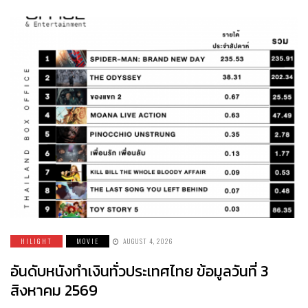
HILIGHT
MOVIE
AUGUST 4, 2026
อันดับหนังทำเงินทั่วประเทศไทย ข้อมูลวันที่ 3
สิงหาคม 2569