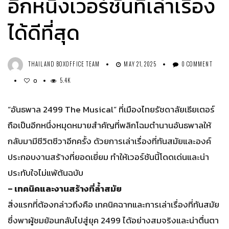
อีกหนึ่งเวอร์ชันที่เล่าเรื่อง
ได้ดีที่สุด
THAILAND BOXOFFICE TEAM
MAY 21, 2025
0 COMMENT
5.4K
0
“อันธพาล 2499 The Musical” ที่เมืองไทยรัชดาลัยเธียเตอร์
ถือเป็นอีกหนึ่งหมุดหมายสำคัญที่พลิกโฉมตำนานอันธพาลให้
กลับมามีชีวิตชีวาอีกครั้ง ด้วยการเล่าเรื่องที่ทันสมัยและองค์
ประกอบงานสร้างที่ยอดเยี่ยม ทำให้เวอร์ชันนี้โดดเด่นและน่า
ประทับใจไม่แพ้ต้นฉบับ
– เทคนิคและงานสร้างที่ล้ำสมัย
สิ่งแรกที่ต้องกล่าวถึงคือ เทคนิคฉากและการเล่าเรื่องที่ทันสมัย
ซึ่งพาผู้ชมย้อนกลับไปสู่ยุค 2499 ได้อย่างสมจริงและน่าตื่นตา