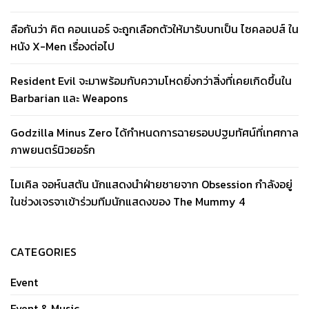
ลือกันว่า คิต คอนเนอร์ จะถูกเลือกตัวให้มารับบทเป็น ไซคลอปส์ ใน
หนัง X-Men เรื่องต่อไป
Resident Evil จะมาพร้อมกับความโหดยิ่งกว่าสิ่งที่เคยเกิดขึ้นใน
Barbarian และ Weapons
Godzilla Minus Zero ได้กำหนดการฉายรอบปฐมทัศน์ที่เทศกาล
ภาพยนตร์นิวยอร์ก
ไมเคิล จอห์นสตัน นักแสดงนำฝ่ายชายจาก Obsession กำลังอยู่
ในช่วงเจรจาเข้าร่วมทีมนักแสดงของ The Mummy 4
CATEGORIES
Event
Event & Music