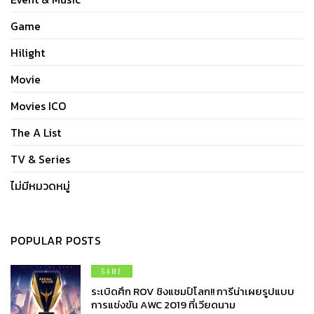
Game
Hilight
Movie
Movies ICO
The A List
TV & Series
ไม่มีหมวดหมู่
POPULAR POSTS
GAME
ระเบิดศึก ROV ชิงแชมป์โลก!! การีน่าเผยรูปแบบ
การแข่งขัน AWC 2019 ที่เวียดนาม