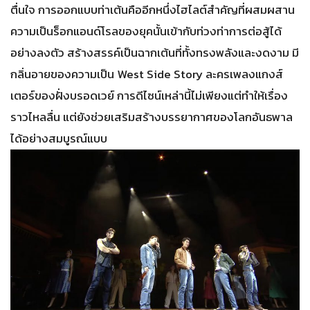
ตื่นใจ การออกแบบท่าเต้นคืออีกหนึ่งไฮไลต์สำคัญที่ผสมผสาน
ความเป็นร็อกแอนด์โรลของยุคนั้นเข้ากับท่วงท่าการต่อสู้ได้
อย่างลงตัว สร้างสรรค์เป็นฉากเต้นที่ทั้งทรงพลังและงดงาม มี
กลิ่นอายของความเป็น West Side Story ละครเพลงแกงส์
เตอร์ของฝั่งบรอดเวย์ การดีไซน์เหล่านี้ไม่เพียงแต่ทำให้เรื่อง
ราวไหลลื่น แต่ยังช่วยเสริมสร้างบรรยากาศของโลกอันธพาล
ได้อย่างสมบูรณ์แบบ