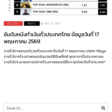
HILIGHT
MOVIE
MAY 18, 2026
อันดับหนังทำเงินทั่วประเทศไทย ข้อมูลวันที่ 17
พฤษภาคม 2569
รายได้ภาพยนตร์รวมทั่วประเทศ ถึงวันที่ 17 พฤษภาคม 2569 *ข้อมูล
รายได้จากโรงภาพยนตร์เมเจอร์ซีนีเพล็กซ์ ทุกสาขาทั่วประเทศ และ
รายได้ประมาณการณ์จากโรงภาพยนตร์อื่นๆ ทุกจังหวัดทั่วประเทศ*