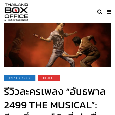
EVENT & MUSIC
HILIGHT
รีวิวละครเพลง “อันธพาล
2499 THE MUSICAL”: