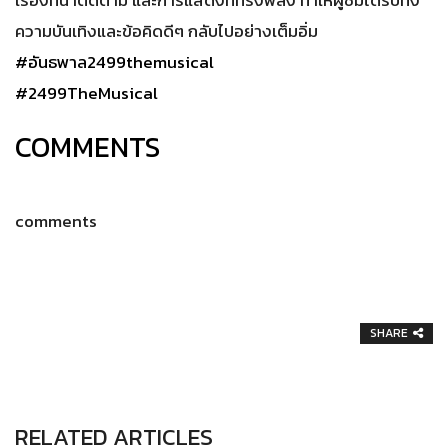
เรื่องที่น่าติดตาม และการแสดงที่ทรงพลัง ทำให้ผู้ชมได้รับทั้ง
ความบันเทิงและข้อคิดดีๆ กลับไปอย่างเต็มอิ่ม
#อันธพาล2499themusical
#2499TheMusical
COMMENTS
comments
SHARE
RELATED ARTICLES