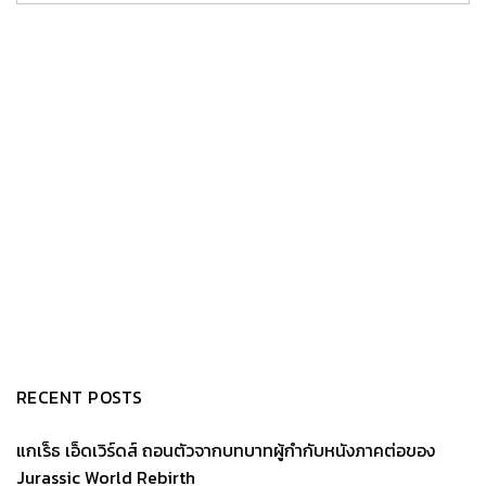
RECENT POSTS
แกเร็ธ เอ็ดเวิร์ดส์ ถอนตัวจากบทบาทผู้กำกับหนังภาคต่อของ
Jurassic World Rebirth