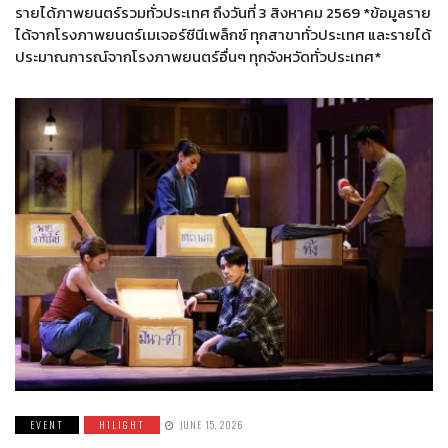
รายได้ภาพยนตร์รวมทั่วประเทศ ถึงวันที่ 3 สิงหาคม 2569 *ข้อมูลราย
ได้จากโรงภาพยนตร์เมเจอร์ซีนีเพล็กซ์ ทุกสาขาทั่วประเทศ และรายได้
ประมาณการณ์จากโรงภาพยนตร์อื่นๆ ทุกจังหวัดทั่วประเทศ*
EVENT
HILIGHT
JUNE 15, 2026